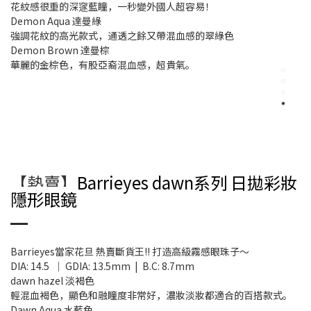
花紋感很重的深䆳藍瞳，一秒變外國人超容易！
Demon Aqua 達曼綠
強調花紋的高光款式，通透之餘又帶混血感的翠綠色
Demon Brown 達曼棕
華麗的金棕色，有股亞裔混血感，超貴氣。
【熱賣】
Barrieyes dawn系列 日拋彩妝
隱形眼鏡
Barrieyes當家花旦 熱賣斷貨王!! 打造高級霧感眼珠子～
DIA: 14.5 ｜ GDIA: 13.5mm | B.C: 8.7mm
dawn hazel 淡褐色
輕混血褐色，顯色和融瞳度非常好，濃妝淡妝都適合的百搭款式。
Dawn Aqua 水藍色