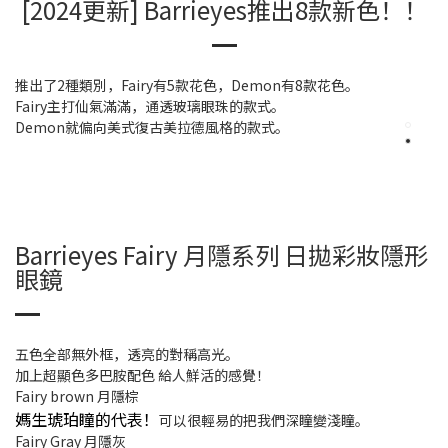
[2024更新] Barrieyes推出8款新色！！
推出了2種類別，Fairy有5款花色，Demon有8款花色。
Fairy主打仙氣滿滿，通透玻璃眼珠的款式。
Demon就偏向美式復古美拉德風格的款式。
Barrieyes Fairy 月隱系列 日拋彩妝隱形
眼鏡
五色全部無外框，透亮的對稱高光。
加上超顯色多巴胺配色 給人鮮活的感覺！
Fairy brown 月隱棕
媽生琥珀瞳的代表！
可以很輕易的把我們深瞳變淺瞳。
Fairy Gray 月隱灰