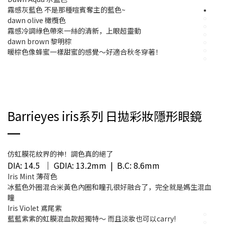
霧感灰藍色 不是那種喧賓奪主的藍色~
dawn olive 橄欖色
霧感冷調綠色帶來一絲的清新，上眼超靈動
dawn brown 黎明棕
暖棕色像蜂蜜一樣甜蜜的感覺～好適合秋冬穿著！
Barrieyes iris系列 日拋彩妝隱形眼鏡
仿虹膜花紋界的神！調色真的絕了
DIA: 14.5 ｜ GDIA: 13.2mm | B.C: 8.6mm
Iris Mint 薄荷色
冰藍色外圈混合米黃色內圈和瞳孔很好融合了，完全就是媽生混血
瞳
Iris Violet 鳶尾紫
藍藍紫紫的虹膜混血款超獨特～ 而且淡妝也可以carry!