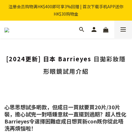
注册会员购物满HK$400即可享3%回赠 | 首次下载手机APP送你
HK$30购物金
[2024更新] 日本 Barrieyes
日拋彩妝隱
形眼鏡試用介紹
心思思想試多啲款，但成日一買就要買20片/30片
裝，擔心試完一對唔鍾意就一直擺到過期？超人性化
Barrieyes令選擇困難症成日想買新con既你從此唔
洗再煩惱啦！