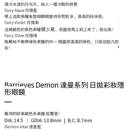
清冷冰透的月光灰，給人一種冷酷的感覺
Fairy Aqua 月隱藍
帶上這款美瞳後整個眼睛變得非常乾淨，滿滿的純淨感。
Fairy Violet 月隱紫
很少見
這樣顯色的紫色美瞳
，氛圍感馬上就上來了，超仙氣！
Fairy Olive 月隱綠
推薦給不敢帶綠色美瞳的你～ 精靈感滿滿的綠色，只能說超凡脫
俗！
Barrieyes Demon 達曼系列 日拋彩妝隱
形眼鏡
難得的歐美顯色系美瞳 超驚喜！
DIA: 14.5 ｜ GDIA: 13.8mm | B.C: 8.7mm
Demon blue 達曼藍