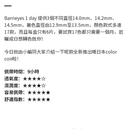
Barrieyes 1 day 提供3個不同直徑14.0mm、14.2mm、
14.5mm，著色直徑由12.9mm至13.5mm，顏色款式多達
17款，而且每盒只有6片，要試齊17色都只需要一個月，岩
曬成日想轉色既你！
今日就由小編同大家介紹一下呢款全新推出嘅日本color
con啦！
佩帶時間：9小時
透氧度：★★★★
☆
濕潤度：★★★
★☆
容易佩帶：★★★★
★
舒適指數：★★★★
★