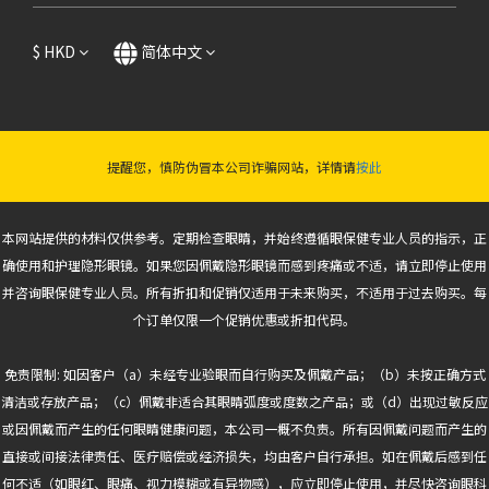
$
HKD
简体中文
提醒您，慎防伪冒本公司诈骗网站，详情请
按此
本网站提供的材料仅供参考。定期检查眼睛，并始终遵循眼保健专业人员的指示，正
确使用和护理隐形眼镜。如果您因佩戴隐形眼镜而感到疼痛或不适，请立即停止使用
并咨询眼保健专业人员。所有折扣和促销仅适用于未来购买，不适用于过去购买。每
个订单仅限一个促销优惠或折扣代码。
免责限制: 如因客户（a）未经专业验眼而自行购买及佩戴产品；（b）未按正确方式
清洁或存放产品；（c）佩戴非适合其眼睛弧度或度数之产品；或（d）出现过敏反应
或因佩戴而产生的任何眼睛健康问题，本公司一概不负责。所有因佩戴问题而产生的
直接或间接法律责任、医疗赔偿或经济损失，均由客户自行承担。如在佩戴后感到任
何不适（如眼红、眼痛、视力模糊或有异物感），应立即停止使用，并尽快咨询眼科