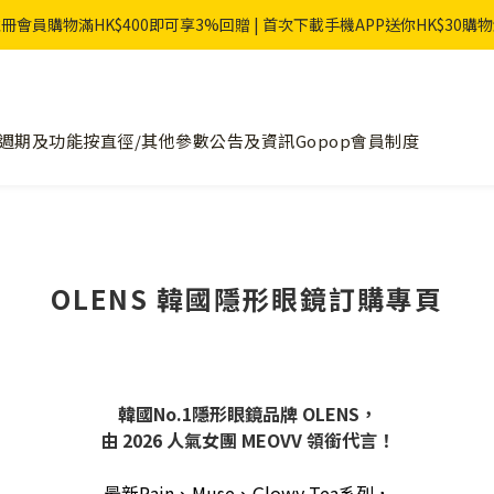
冊會員購物滿HK$400即可享3%回贈 | 首次下載手機APP送你HK$30購
週期及功能
按直徑/其他參數
公告及資訊
Gopop會員制度
OLENS 韓國隱形眼鏡訂購專頁
韓國No.1隱形眼鏡品牌 OLENS，
由 2026 人氣女團 MEOVV 領銜代言！
最新Rain、Muse、Glowy Tea系列，