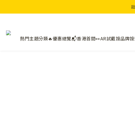
註
熱門主題分類🔥
優惠總覽📬
香港首間👀AR試戴
按品牌
按