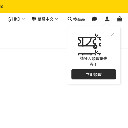
物金
$
HKD
繁體中文
找商品
請登入領取優惠
券！
立即領取