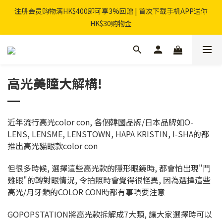
注册会员购物满HK$400即可享3%回赠 | 首次下载手机APP送你
HK$30购物金
高光美瞳大解構!
近年流行高光color con, 各個韓國品牌/日本品牌如O-
LENS, LENSME, LENSTOWN, HAPA KRISTIN, I-SHA的都
推出高光貓眼款color con
但很多時候, 選擇這些高光款的隱形眼鏡時, 都會怕出現"鬥
雞眼"的轉對眼情況, 令拍照時會覺得很怪異, 因為選擇這些
高光/月牙類的COLOR CON時都有事項要注意
GOPOPSTATION將高光款拆解成7大類, 讓大家選擇時可以