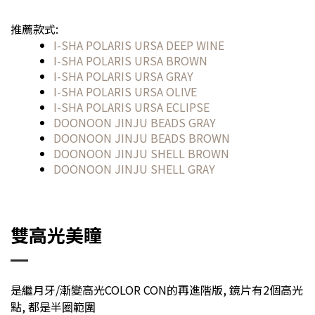
推薦款式:
I-SHA POLARIS URSA DEEP WINE
I-SHA POLARIS URSA BROWN
I-SHA POLARIS URSA GRAY
I-SHA POLARIS URSA OLIVE
I-SHA POLARIS URSA ECLIPSE
DOONOON JINJU BEADS GRAY
DOONOON JINJU BEADS BROWN
DOONOON JINJU SHELL BROWN
DOONOON JINJU SHELL GRAY
雙高光美瞳
是繼月牙/漸變高光COLOR CON的再進階版, 鏡片有2個高光
點, 都是半圈範圍