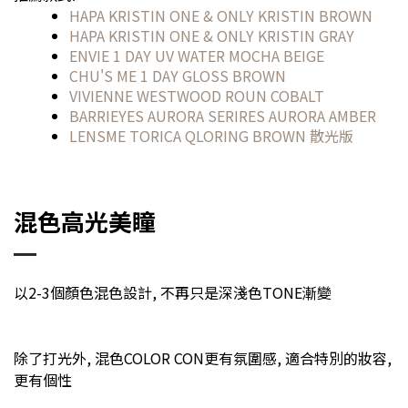
HAPA KRISTIN ONE & ONLY KRISTIN BROWN
HAPA KRISTIN ONE & ONLY KRISTIN GRAY
ENVIE 1 DAY UV WATER MOCHA BEIGE
CHU'S ME 1 DAY GLOSS BROWN
VIVIENNE WESTWOOD ROUN COBALT
BARRIEYES AURORA SERIRES AURORA AMBER
LENSME TORICA QLORING BROWN 散光版
混色高光美瞳
以2-3個顏色混色設計, 不再只是深淺色TONE漸變
除了打光外, 混色COLOR CON更有氛圍感, 適合特別的妝容,
更有個性