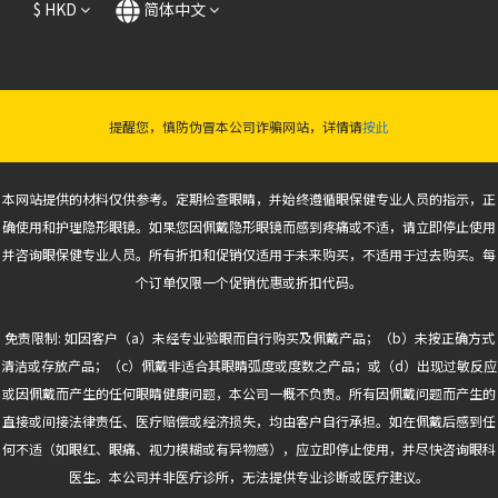
$
HKD
简体中文
提醒您，慎防伪冒本公司诈骗网站，详情请
按此
本网站提供的材料仅供参考。定期检查眼睛，并始终遵循眼保健专业人员的指示，正
确使用和护理隐形眼镜。如果您因佩戴隐形眼镜而感到疼痛或不适，请立即停止使用
并咨询眼保健专业人员。所有折扣和促销仅适用于未来购买，不适用于过去购买。每
个订单仅限一个促销优惠或折扣代码。
免责限制: 如因客户（a）未经专业验眼而自行购买及佩戴产品；（b）未按正确方式
清洁或存放产品；（c）佩戴非适合其眼睛弧度或度数之产品；或（d）出现过敏反应
或因佩戴而产生的任何眼睛健康问题，本公司一概不负责。所有因佩戴问题而产生的
直接或间接法律责任、医疗赔偿或经济损失，均由客户自行承担。如在佩戴后感到任
何不适（如眼红、眼痛、视力模糊或有异物感），应立即停止使用，并尽快咨询眼科
医生。本公司并非医疗诊所，无法提供专业诊断或医疗建议。