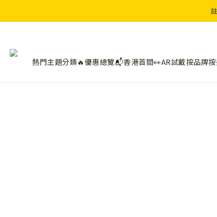
註
熱門主題分類🔥
優惠總覽📬
香港首間👀AR試戴
按品牌
按