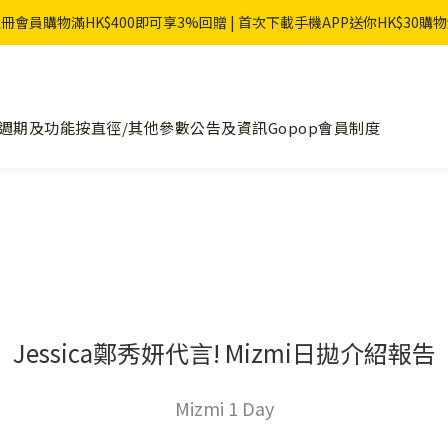
冊會員購物滿HK$400即可享3%回贈 | 首次下載手機APP送你HK$30購
週期及功能
按直徑/其他參數
公告及資訊
Gopop會員制度
Jessica鄭秀妍代言! Mizmi日拋介紹報告
Mizmi 1 Day