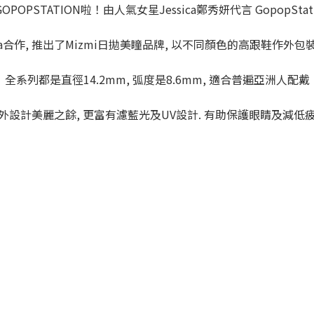
OPOPSTATION啦！由人氣女星Jessica鄭秀妍代言 GopopSt
sica合作, 推出了Mizmi日拋美瞳品牌, 以不同顏色的高跟鞋作外
全系列都是直徑14.2mm, 弧度是8.6mm, 適合普遍亞洲人配戴
外設計美麗之餘, 更富有濾藍光及UV設計. 有助保護眼睛及減低