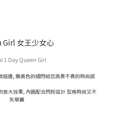
n Girl 女王少女心
i 1 Day Queen Girl
縮邊, 鵝黃色的細閃給您高貴不貴的時尚感
張的放大效果, 內圈配合閃粉設計 型格時尚又不
失華麗