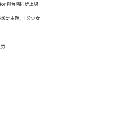
ation與台灣同步上線
包裝設計主題, 十分少女
疲勞