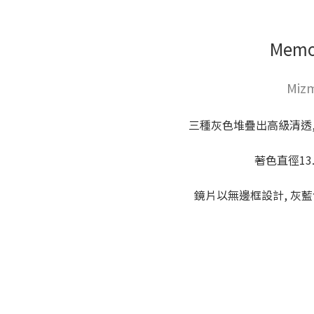
Mem
Mizm
三種灰色堆疊出高級清透,
著色直徑13
鏡片以無邊框設計, 灰