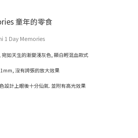
ories 童年的零食
i 1 Day Memories
 宛如天生的漸變淺灰色, 顯白輕混血款式
.1mm, 沒有誇張的放大效果
藍色設計上眼後十分仙氣. 並附有高光效果