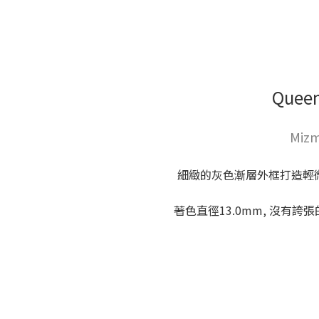
Quee
Mizm
細緻的灰色漸層外框打造輕微
著色直徑13.0mm, 沒有誇