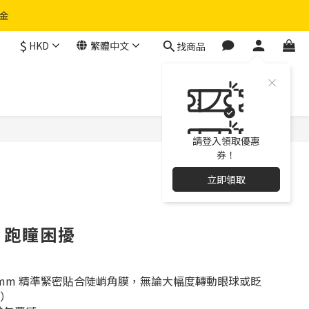
物金
$
HKD
繁體中文
找商品
請登入領取優惠
券！
立即領取
片跑瞳困擾
.3mm 精準緊密貼合陡峭角膜，無論大幅度轉動眼球或眨
e）