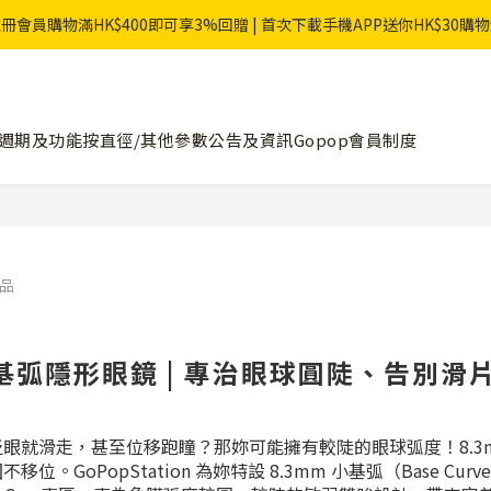
冊會員購物滿HK$400即可享3%回贈 | 首次下載手機APP送你HK$30購
週期及功能
按直徑/其他參數
公告及資訊
Gopop會員制度
商品
小基弧隱形眼鏡 | 專治眼球圓陡、告別滑
眨眼就滑走，甚至位移跑瞳？那妳可能擁有較陡的眼球弧度！
8
固不移位。
GoPopStation 為妳特設 8.3mm 小基弧（Base Curv