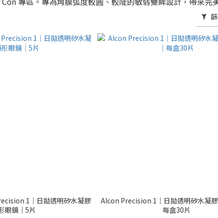
lor Con 專區。專為角膜弧度較圓、較陡的敏弱雙眸設計，帶來完
篩
Precision 1｜日拋透明矽水凝膠
Alcon Precision 1｜日拋透明矽水
形眼鏡｜5片
每盒30片