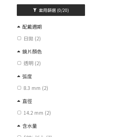
套用篩選
(0/20)
配戴週期
日拋 (2)
鏡片顏色
透明 (2)
弧度
8.3 mm (2)
直徑
14.2 mm (2)
含水量