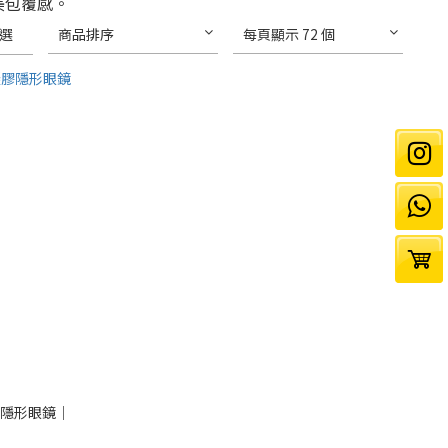
美包覆感。
選
商品排序
每頁顯示 72 個
凝膠隱形眼鏡｜