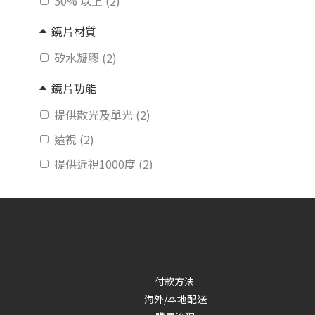
50% 以上 (2)
鏡片材質
矽水凝膠 (2)
鏡片功能
提供散光及單光 (2)
遠視 (2)
提供近視1000度 (2)
特性
現貨 (1)
無外圈 (1)
30片 (1)
付款方法
價格 (HK$)
海外/本地配送