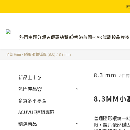
註
熱門主題分類🔥
優惠總覽📬
香港首間👀AR試戴
按品牌
按
全部商品
/
隱形眼鏡弧度 (B.C)
/
8.3 mm
8.3 mm
2 件
新品上市🥇
熱門產品🏆
8.3MM
多買多平專區
ACUVUE速銷專區
普通隱形眼鏡一
精選商品
眼，鏡片依然穩