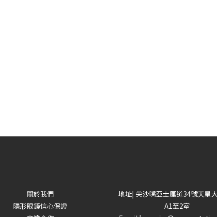
關於我們
地址| 尖沙嘴亞士厘道34號天星
隱形眼鏡信心保證
A1至2室