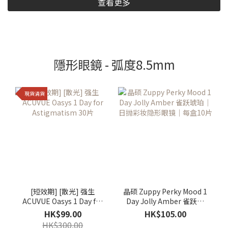
查看更多
隱形眼鏡 - 弧度8.5mm
現貨清貨
[短效期] [散光] 强生
晶硕 Zuppy Perky Mood 1
ACUVUE Oasys 1 Day for
Day Jolly Amber 雀跃琥
Astigmatism 30片
珀｜日抛彩妆隐形眼镜｜
HK$99.00
HK$105.00
每盒10片
HK$300.00