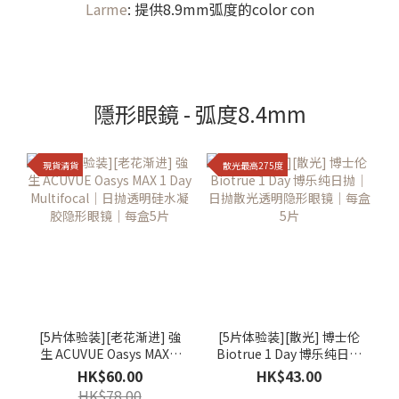
Larme
: 提供8.9mm弧度的color con
隱形眼鏡 - 弧度8.4mm
現貨清貨
散光最高275度
[5片体验装][老花渐进] 強
[5片体验装][散光] 博士伦
生 ACUVUE Oasys MAX 1
Biotrue 1 Day 博乐纯日抛
Day Multifocal｜日抛透明
｜日抛散光透明隐形眼镜
HK$60.00
HK$43.00
硅水凝胶隐形眼镜｜每盒5
｜每盒5片
HK$78.00