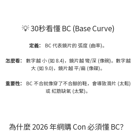
💡 30秒看懂 BC (Base Curve)
定義：
BC 代表鏡片的 弧度 (曲率)。
怎麼看：
數字越 小 (如 8.4)，鏡片越 彎/深 (像碗)。數字越
大 (如 9.0)，鏡片越 平/扁 (像碟)。
重要性：
BC 不合就像穿了不合腳的鞋，會導致滑片 (太鬆)
或 紅筋缺氧 (太緊)。
為什麼 2026 年網購 Con 必須懂 BC？