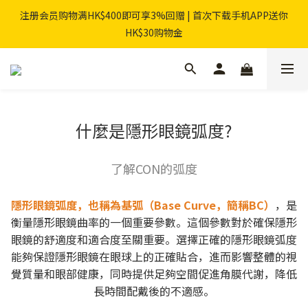
注册会员购物满HK$400即可享3%回赠 | 首次下载手机APP送你
HK$30购物金
什麼是隱形眼鏡弧度?
了解CON的弧度
隱形眼鏡弧度，也稱為基弧（Base Curve，簡稱BC）
，是
衡量隱形眼鏡曲率的一個重要參數。這個參數對於確保隱形
眼鏡的舒適度和適合度至關重要。選擇正確的隱形眼鏡弧度
能夠保證隱形眼鏡在眼球上的正確貼合，進而影響整體的視
覺質量和眼部健康，同時提供足夠空間促進角膜代謝，降低
長時間配戴後的不適感。