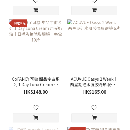
固定高光
CoFANCY 可糖 甜品宇宙系
ACUVUE Oasys 2 Week｜
列 1 Day Luna Cream 月
两星期硅水凝胶隐形眼镜 6
光奶油｜日抛彩妆隐形眼
片
HK$148.00
HK$165.00
镜｜每盒10片