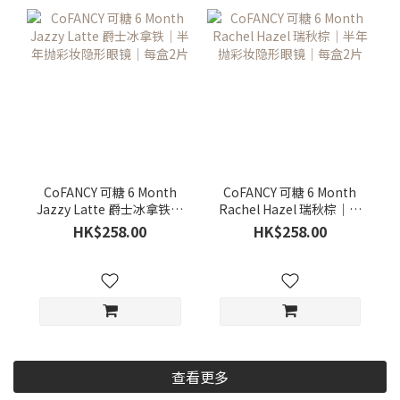
CoFANCY 可糖 6 Month
CoFANCY 可糖 6 Month
Jazzy Latte 爵士冰拿铁｜
Rachel Hazel 瑞秋棕｜半
半年抛彩妆隐形眼镜｜每
年抛彩妆隐形眼镜｜每盒2
HK$258.00
HK$258.00
盒2片
片
查看更多