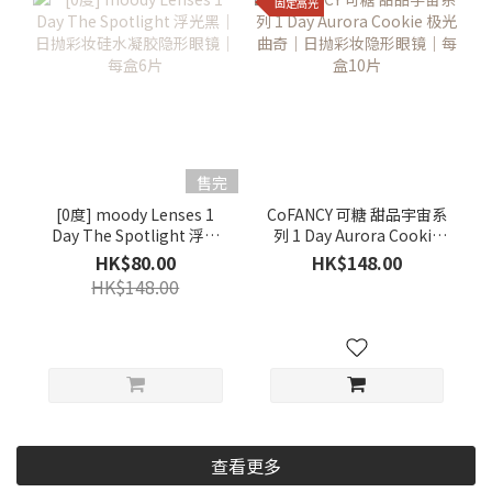
固定高光
售完
[0度] moody Lenses 1
CoFANCY 可糖 甜品宇宙系
Day The Spotlight 浮光
列 1 Day Aurora Cookie
黑｜日抛彩妆硅水凝胶隐
极光曲奇｜日抛彩妆隐形
HK$80.00
HK$148.00
形眼镜｜每盒6片
眼镜｜每盒10片
HK$148.00
查看更多