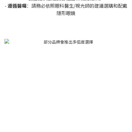
-
遵循醫囑
：請務必依照眼科醫生/視光師的建議選購和配戴
隱形眼鏡