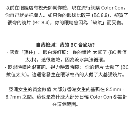
以前在眼鏡店有視光師幫你驗，現在流行網購 Color Con，
你自己就是把關人。如果你的眼球比較平 (BC 8.8)，卻買了
很彎的鏡片 (BC 8.4)，你的眼睛會因為「缺氧」而受傷。
自我檢測：我的 BC 合適嗎？
- 感覺「箍住」、眼白爆紅筋： 你的鏡片 太緊了 (BC 數值
太小)。這很危險，因為淚水無法循環。
- 眨眼時鏡片跟著跑、視力時清時矇： 你的鏡片 太鬆了 (BC
數值太大)。這通常發生在眼球較凸的人戴了大基弧鏡片。
亞洲女生的黃金數值 大部分香港女生的基弧在 8.5mm -
8.7mm 之間。這也是為什麼大部分日韓 Color Con 都設計
在這個範圍。