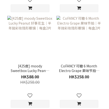
[425度] moody
CoFANCY 可糖 6 Month
Sweetbox Lucky Peanut
Electro Grape 果味节拍｜
好事花生｜半年拋彩妆隐
半年抛彩妆隐形眼镜｜每
HK$88.00
HK$258.00
形眼镜｜每盒2片
盒2片
HK$258.00