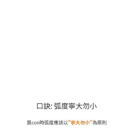
口訣: 弧度寧大勿小
買con時弧度應該以
"寧大勿小"
為原則