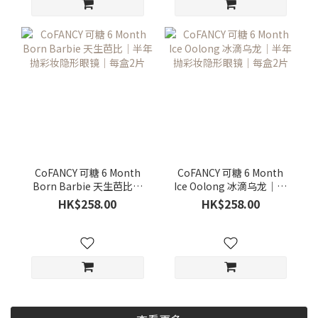
CoFANCY 可糖 6 Month
CoFANCY 可糖 6 Month
Born Barbie 天生芭比｜
Ice Oolong 冰滴乌龙｜半
半年抛彩妆隐形眼镜｜每
年抛彩妆隐形眼镜｜每盒2
HK$258.00
HK$258.00
盒2片
片