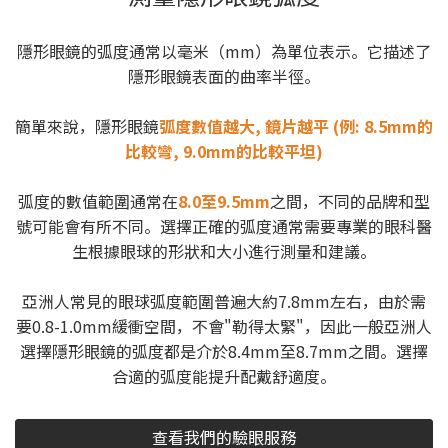
隱形眼鏡的弧度通常以毫米（mm）為單位表示。它描述了
隱形眼鏡表面的曲率半徑。
簡單來說，隱形眼鏡
弧度數值越大, 鏡片越平 (例: 8.5mm的
比較彎, 9.0mm的比較平坦)
弧度的數值範圍通常在
8.0至9.5mm
之間，不同的品牌和型
號可能會有所不同。選擇正確的弧度通常需要專業的眼科醫
生根據眼球的形狀和大小進行測量和建議。
亞洲人常見的眼球弧度範圍普遍大約7.8mm左右，由於需
要0.8-1.0mm緩衝空間，不會"勒得太緊"，因此一般亞洲人
選擇隱形眼鏡的弧度都是介於8.4mm至8.7mm之間。選擇
合適的弧度能提升配戴舒適度。
查看我們的驗眼服務