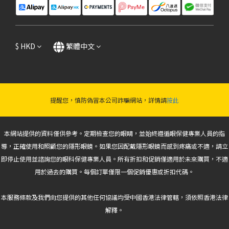
$
HKD
繁體中文
提醒您，慎防偽冒本公司詐騙網站，詳情請
按此
本網站提供的資料僅供參考。定期檢查您的眼睛，並始終遵循眼保健專業人員的指
導，正確使用和照顧您的隱形眼鏡。如果您因配戴隱形眼鏡而感到疼痛或不適，請立
即停止使用並諮詢您的眼科保健專業人員。所有折扣和促銷僅適用於未來購買，不適
用於過去的購買。每個訂單僅限一個促銷優惠或折扣代碼。
本服務條款及我們向您提供的其他任何協議均受中國香港法律管轄，須依照香港法律
解釋。