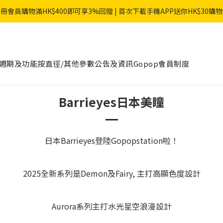
冊會員購物滿HK$400即可享3%回贈 | 首次下載手機APP送你HK$30購
週期及功能
按直徑/其他參數
公告及資訊
Gopop會員制度
Barrieyes日本美瞳
日本Barrieyes登陸Gopopstation啦！
2025全新系列是Demon及Fairy, 主打高顯色度設計
Aurora系列主打水光星空浪漫設計