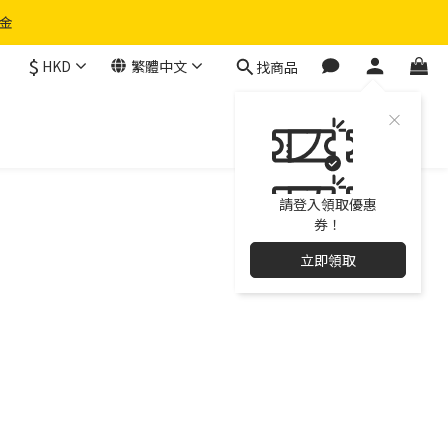
物金
$
HKD
繁體中文
找商品
請登入領取優惠
券！
立即領取