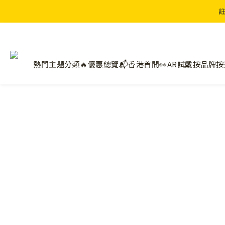
註
熱門主題分類🔥
優惠總覽📬
香港首間👀AR試戴
按品牌
按