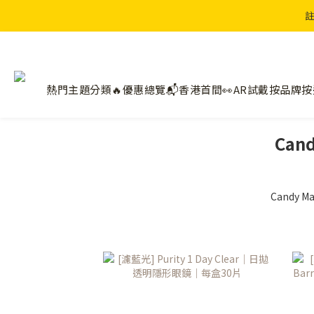
註
熱門主題分類🔥
優惠總覽📬
香港首間👀AR試戴
按品牌
按
Can
Candy