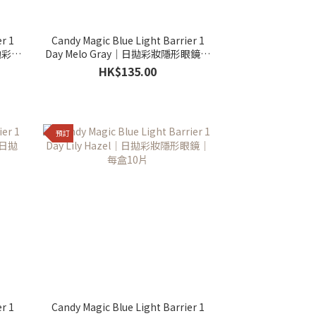
r 1
Candy Magic Blue Light Barrier 1
拋彩妝
Day Melo Gray｜日拋彩妝隱形眼鏡｜
每盒10片
HK$135.00
預訂
r 1
Candy Magic Blue Light Barrier 1