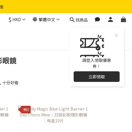
物金
$
HKD
繁體中文
找商品
隱形眼鏡
請登入領取優惠
券！
立即領取
, 十分好看
預訂