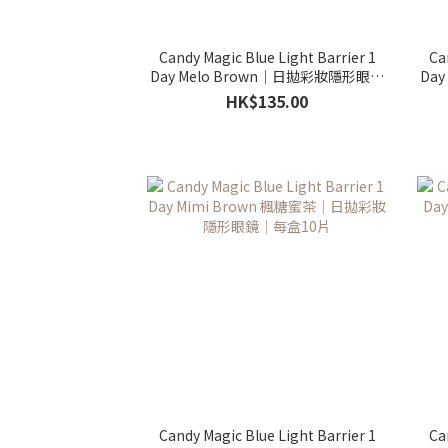
Candy Magic Blue Light Barrier 1
Ca
Day Melo Brown｜日拋彩妝隱形眼鏡
Da
｜每盒10片
HK$135.00
Candy Magic Blue Light Barrier 1
Ca