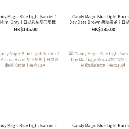
ndy Magic Blue Light Barrier 1
Candy Magic Blue Light Barrie
y Mimi Gray｜日拋彩妝隱形眼鏡｜
Day Date Brown 柔糖果茶｜日
每盒10片
隱形眼鏡｜每盒10片
HK$135.00
HK$135.00
ndy Magic Blue Light Barrier 1
Candy Magic Blue Light Barrie