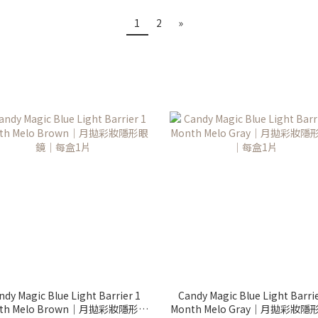
1
2
»
ndy Magic Blue Light Barrier 1
Candy Magic Blue Light Barrie
th Melo Brown｜月拋彩妝隱形眼
Month Melo Gray｜月拋彩妝