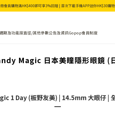
冊會員購物滿HK$400即可享3%回贈 | 首次下載手機APP送你HK$30購
週期及功能
按直徑/其他參數
公告及資訊
Gopop會員制度
 Candy Magic 日本美瞳隱形眼鏡 
Magic 1 Day (板野友美) | 14.5mm 大