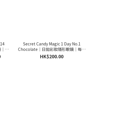
.14
Secret Candy Magic 1 Day No.1
鏡｜每
Chocolate｜日拋彩妝隱形眼鏡｜每盒
20片
0
HK$200.00