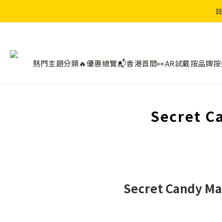
註
熱門主題分類🔥
優惠總覽📬
香港首間👀AR試戴
按品牌
按
Secret
Secret Candy 