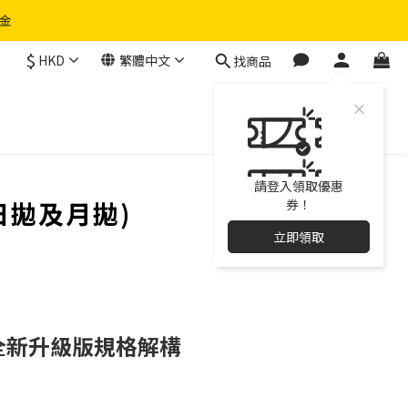
物金
$
HKD
繁體中文
找商品
請登入領取優惠
(日拋及月拋)
券！
立即領取
眼仔 | 全新升級版規格解構