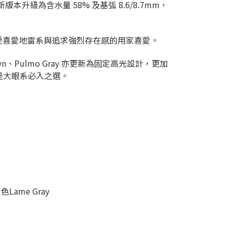
。新版本升級為含水量 58% 及基弧 8.6/8.7mm，
著稱，深受喜愛地雷系與追求強烈存在感的用家喜愛。
own、Pulmo Gray 亦更新為固定高光設計，更加
，絕對是大眼系必入之選。
Lame Gray