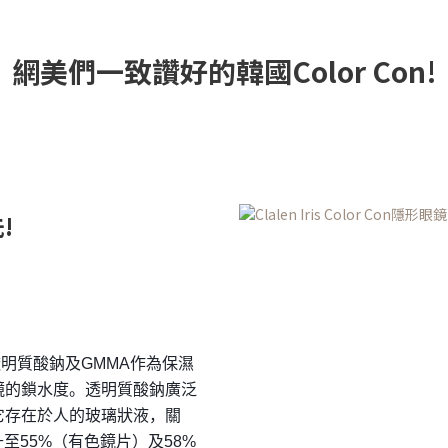
網美們一致讚好的韓國Color Con!
!
用透明質酸鈉及GMMA作為保濕
鏡的鎖水度。透明質酸鈉廣泛
它存在於人的玻璃狀液，關
升至55%（有色鏡片）及58%