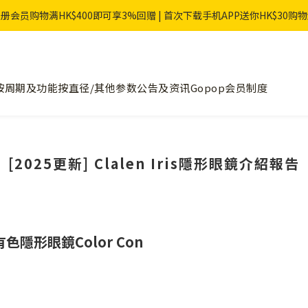
册会员购物满HK$400即可享3%回赠 | 首次下载手机APP送你HK$30购
按周期及功能
按直径/其他参数
公告及资讯
Gopop会员制度
[2025更新] Clalen Iris隱形眼鏡介紹報告
形眼鏡Color Con