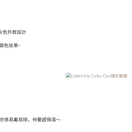
灰色外框設計
有變色效果~
上眼，亦係易戴易除，仲要超保濕～