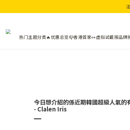
注
热门主题分类🔥
优惠总览📪
香港首家👀虚拟试戴
按品牌
今日想介紹的係近期韓國超級人氣的有色隱
- Clalen Iris