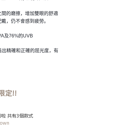
之間的磨擦，增加雙眼的舒適
配戴，仍不會感到疲勞。
A及76%的UVB
塑造出精確和正確的屈光度，有
限定!!
買到啦 共有3個款式
rown