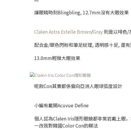
讓眼睛時刻Blingbling, 12.7mm沒有大眼效果
Clalen Astra Estelle Brown
/
Gray
則是以啡色/
配合金/銀色閃粉和筆足紋理, 透明感十足, 還
13.0mm輕微大眼效果
呢款Con其實都係偏向亞洲人眼球弧度設計
小編有戴開Acuvue Define
個人認為Clalen Iris隱形眼鏡都非常岩戴
一改我對韓國Color Con的睇法