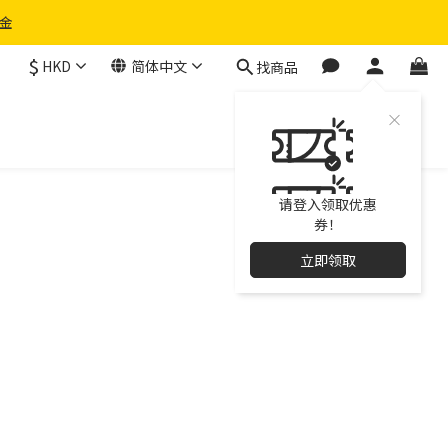
物金
$
HKD
简体中文
找商品
请登入领取优惠
券！
立即领取