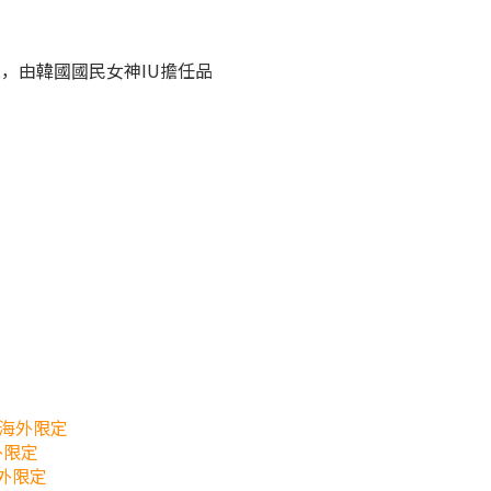
眼鏡，由韓國國民女神IU擔任品
最新 海外限定
外限定
外限定