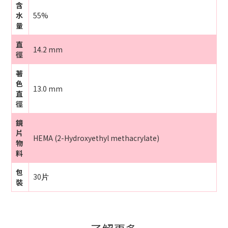
含
水
55%
量
直
14.2 mm
徑
著
色
13.0 mm
直
徑
鏡
片
HEMA (2-Hydroxyethyl methacrylate)
物
料
包
30
片
裝