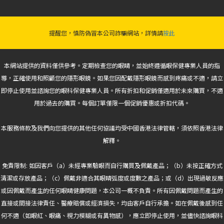
提醒您，慎防偽冒本公司詐騙網站，詳情請
按此
本網站提供的資料僅供參考。定期檢查您的眼睛，並始終遵循眼保健專業人員的指
導，正確使用和照顧您的隱形眼鏡。如果您因配戴隱形眼鏡而感到疼痛或不適，請立
即停止使用並諮詢您的眼科保健專業人員。所有折扣和促銷僅適用於未來購買，不適
用於過去的購買。每個訂單僅限一個促銷優惠或折扣代碼。
本服務條款及我們向您提供的其他任何協議均受中國香港法律管轄，須依照香港法律
解釋。
免責限制: 如因客戶（a）未經專業驗眼而自行購買及佩戴產品；（b）未按正確方式
清潔或存放產品；（c）佩戴非適合其眼睛弧度或度數之產品；或（d）出現過敏反應
或因佩戴而產生的任何眼睛健康問題，本公司一概不負責。所有因佩戴問題而產生的
直接或間接法律責任、醫療賠償或經濟損失，均由客戶自行承擔。如在佩戴後感到任
何不適（如眼紅、眼痛、視力模糊或有異物感），應立即停止使用，並儘快諮詢眼科