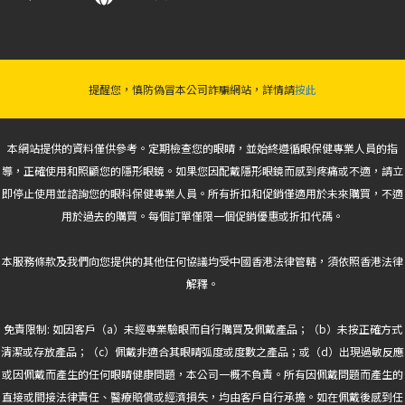
提醒您，慎防偽冒本公司詐騙網站，詳情請
按此
本網站提供的資料僅供參考。定期檢查您的眼睛，並始終遵循眼保健專業人員的指
導，正確使用和照顧您的隱形眼鏡。如果您因配戴隱形眼鏡而感到疼痛或不適，請立
即停止使用並諮詢您的眼科保健專業人員。所有折扣和促銷僅適用於未來購買，不適
用於過去的購買。每個訂單僅限一個促銷優惠或折扣代碼。
本服務條款及我們向您提供的其他任何協議均受中國香港法律管轄，須依照香港法律
解釋。
免責限制: 如因客戶（a）未經專業驗眼而自行購買及佩戴產品；（b）未按正確方式
清潔或存放產品；（c）佩戴非適合其眼睛弧度或度數之產品；或（d）出現過敏反應
或因佩戴而產生的任何眼睛健康問題，本公司一概不負責。所有因佩戴問題而產生的
直接或間接法律責任、醫療賠償或經濟損失，均由客戶自行承擔。如在佩戴後感到任