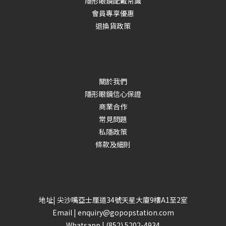
隱形眼鏡配戴常識
會員專享優惠
退換貨政策
關於我們
隱形眼鏡信心保證
商業合作
常見問題
私隱政策
條款及細則
地址| 尖沙嘴亞士厘道34號天星大廈9樓A1至2室
Email |
enquiry@gopopstation.com
Whatsapp |
(852) 5202-4934