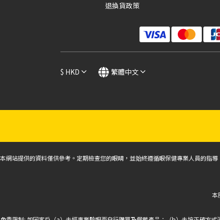
退換貨政策
$
HKD
繁體中文
本網站提供的資料僅供參考。定期檢查您的眼睛，並始終遵循眼保健專業人員的指導
本
免責限制: 如因客戶（a）未經專業驗眼而自行購買及佩戴產品；（b）未按正確方