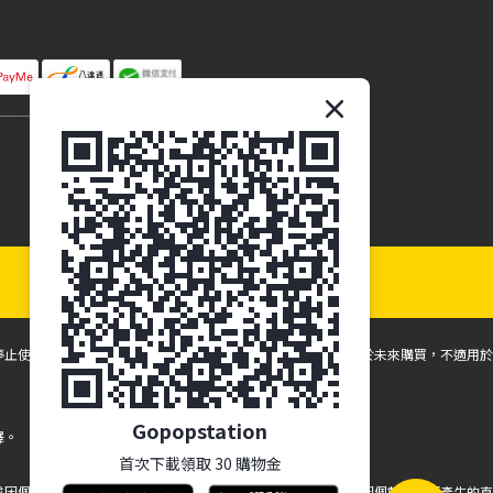
停止使用並諮詢您的眼科保健專業人員。所有折扣和促銷僅適用於未來購買，不適用於
Gopopstation
釋。
首次下載領取 30 購物金
應或因佩戴而產生的任何眼睛健康問題，本公司一概不負責。所有因佩戴問題而產生的直