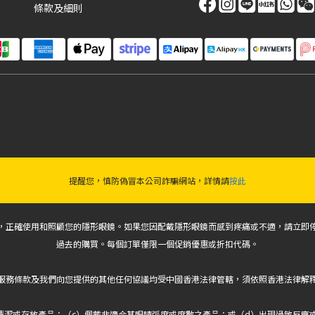
條款及細則
提醒您，慎防偽冒本公司詐騙網站，詳情請
按此
，正確使用和照顧您的隱形眼鏡。如果您因配戴隱形眼鏡而感到疼痛或不適，請立即
過去的購買。每個訂單僅限一個促銷優惠或折扣代碼。
服務條款及我們向您提供的其他任何協議均受中國香港法律管轄，須依照香港法律解
式清潔或存放產品；（c）佩戴非適合其眼睛弧度或度數之產品；或（d）出現過敏反