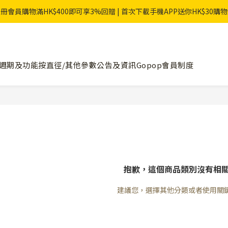
冊會員購物滿HK$400即可享3%回贈 | 首次下載手機APP送你HK$30購
週期及功能
按直徑/其他參數
公告及資訊
Gopop會員制度
抱歉，這個商品類別沒有相
建議您，選擇其他分類或者使用關