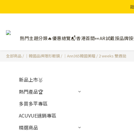
註
熱門主題分類🔥
優惠總覽📬
香港首間👀AR試戴
按品牌
按
全部商品
/
｜韓國品牌隱形眼鏡
/
｜Ann365韓國美瞳
/
2 weeks 雙週拋
新品上市🥇
熱門產品🏆
多買多平專區
ACUVUE速銷專區
精選商品