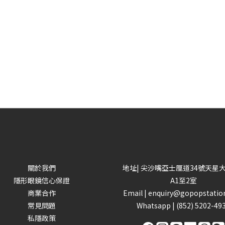
關於我們
地址| 尖沙嘴亞士厘道34號天星
隱形眼鏡信心保證
A1至2室
商業合作
Email |
enquiry@gopopstatio
常見問題
Whatsapp |
(852) 5202-49
私隱政策