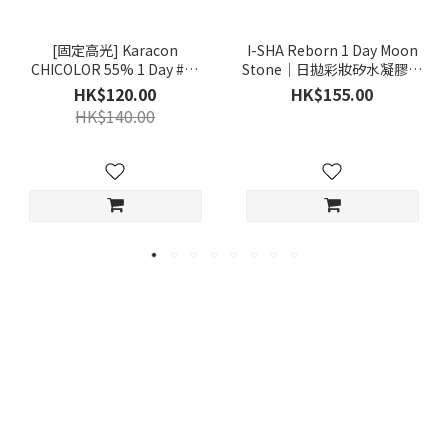
[固定高光] Karacon
I-SHA Reborn 1 Day Moon
CHICOLOR 55% 1 Day #42
Stone｜日拋彩妝矽水凝膠隱
Moony Gray 月影灰｜日拋彩
形眼鏡｜每盒10片
HK$120.00
HK$155.00
妝隱形眼鏡｜每盒10片
HK$140.00