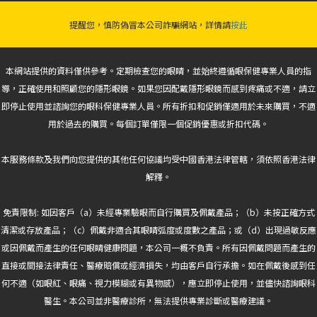
提醒您，慎防偽冒本公司詐騙網站，詳情請
按此
本網站提供的資料僅供參考。定期檢查您的眼睛，並始終遵循眼保健專業人員的指
導，正確使用和照顧您的隱形眼鏡。如果您因配戴隱形眼鏡而感到疼痛或不適，請立
即停止使用並諮詢您的眼科保健專業人員。所有折扣和促銷僅適用於未來購買，不適
用於過去的購買。每個訂單僅限一個促銷優惠或折扣代碼。
本服務條款及我們向您提供的其他任何協議均受中國香港法律管轄，須依照香港法律
解釋。
免責限制: 如因客戶（a）未經專業驗眼而自行購買及佩戴產品；（b）未按正確方式
清潔或存放產品；（c）佩戴非適合其眼睛弧度或度數之產品；或（d）出現過敏反應
或因佩戴而產生的任何眼睛健康問題，本公司一概不負責。所有因佩戴問題而產生的
直接或間接法律責任、醫療賠償或經濟損失，均由客戶自行承擔。如在佩戴後感到任
何不適（如眼紅、眼痛、視力模糊或有異物感），應立即停止使用，並儘快諮詢眼科
醫生。本公司並非醫療診所，無法提供專業診斷或醫療建議。