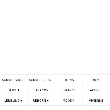
ACUVUE MOIST
ACUVUE DEFINE
OLENS
散光
DEWLIT
KARACON
COFANCY
ACUVUE
LENBLING🔥
REBORN🔥
MOODY
VIVIENNE