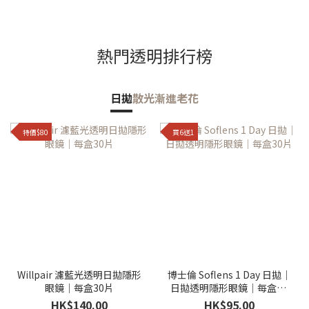
熱門透明排行榜
日拋
散光
漸進老花
特價$80
買6送1
Willpair 濾藍光透明日拋隱形
博士倫 Soflens 1 Day 日拋｜
眼鏡｜每盒30片
日拋透明隱形眼鏡｜每盒30
片
HK$140.00
HK$95.00