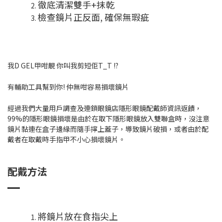
徹底清潔雙手+抹乾
檢查鏡片正反面, 確保無瑕疵
我D GEL甲咁靚 你叫我剪短佢T_T !?
有輔助工具幫到你! 仲無咁容易損壞鏡片
經過我們大量用戶調查及連鎖眼鏡店隱形眼鏡配戴師資訊返饋，
99%的隱形眼鏡損壞是由於在取下隱形眼鏡放入雙聯盒時，沒注意
鏡片黏連在盒子邊緣而隨手擰上蓋子，導致鏡片破損，或者由於配
戴者在取戴時手指甲不小心損壞鏡片。
配戴方法
將鏡片放在食指尖上