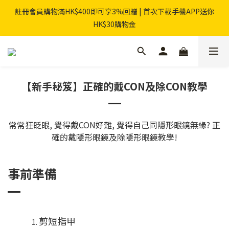
註冊會員購物滿HK$400即可享3%回贈 | 首次下載手機APP送你
HK$30購物金
【新手秘笈】正確的戴CON及除CON教學
常常狂眨眼, 覺得戴CON好難, 覺得自己同隱形眼鏡無緣? 正
確的戴隱形眼鏡及除隱形眼鏡教學!
事前準備
剪短指甲