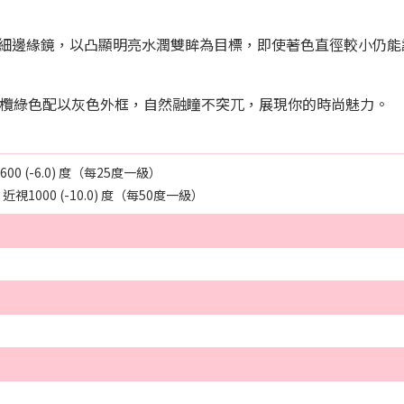
細邊緣鏡，以凸顯明亮水潤雙眸為目標，即使著色直徑較小仍能
的橄欖綠色配以灰色外框，自然融瞳不突兀，展現你的時尚魅力。
600 (-6.0)
度（每
25
度一級）
 近視
1000 (-10.0)
度（每
50
度一級）