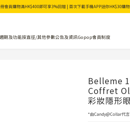
冊會員購物滿HK$400即可享3%回贈 | 首次下載手機APP送你HK$30購
週期及功能
按直徑/其他參數
公告及資訊
Gopop會員制度
Belleme 1
Coffret 
彩妝隱形眼
*由Candy@Collar代言