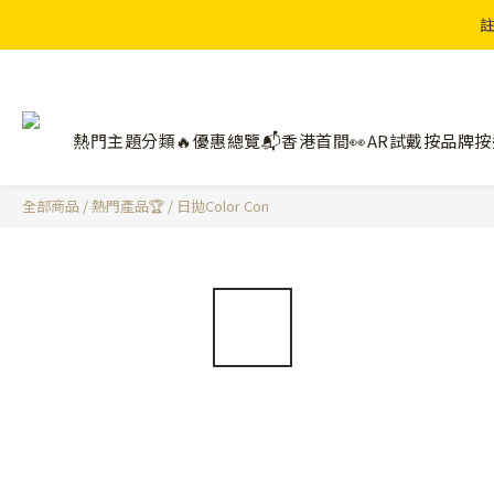
註
熱門主題分類🔥
優惠總覽📬
香港首間👀AR試戴
按品牌
按
全部商品
/
熱門產品🏆
/
日拋Color Con