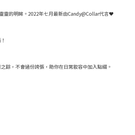
的明眸。2022年七月最新由Candy@Collar代言❤️
面！
計，強調明眸效果之餘，不會過份誇張，助你在日常妝容中加入點綴。