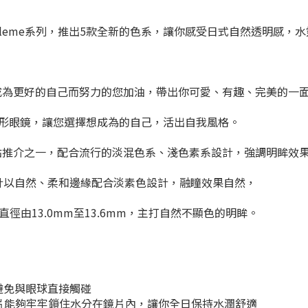
Belleme系列，推出5款全新的色系，讓你感受日式自然透明感，水靈靈
me為成為更好的自己而努力的您加油，帶出你可愛、有趣、完美的一
形眼鏡，讓您選擇想成為的自己，活出自我風格。
e Coffret 2022年重點推介之一，配合流行的淡混色系、淺色素系設
計以自然、柔和邊緣配合淡素色設計，融瞳效果自然，
色直徑由13.0mm至13.6mm，主打自然不顯色的明眸。
避免與眼球直接觸碰
片能夠牢牢鎖住水分在鏡片內，讓你全日保持水潤舒適