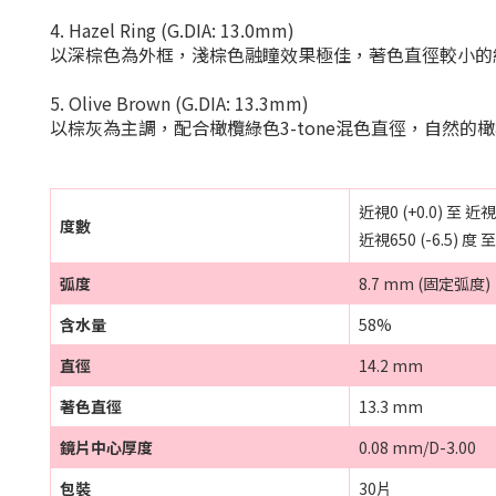
4. Hazel Ring (G.DIA: 13.0mm)
以深棕色為外框，淺棕色融瞳效果極佳，著色直徑較小的
5. Olive Brown (G.DIA: 13.3mm)
以棕灰為主調，配合橄欖綠色3-tone混色直徑，自然
近視
0 (+0.0)
至 近視
度數
近視
650 (-6.5)
度 至
弧度
8.7 mm (固定弧度)
含水量
58%
直徑
14.2 mm
著色直徑
13.3 mm
鏡片中心厚度
0.08 mm/D-3.00
包裝
30片