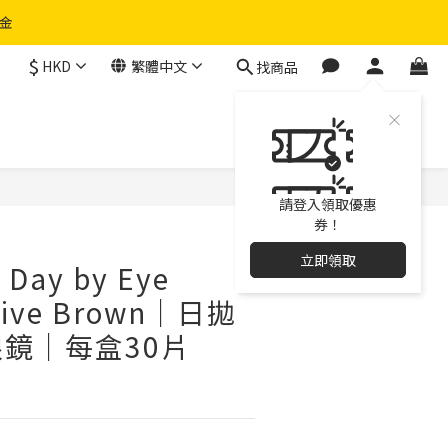
物金
$
HKD
繁體中文
找商品
立即購買
請登入領取優惠
券！
立即領取
 Day by Eye
Olive Brown｜日拋
鏡｜每盒30片