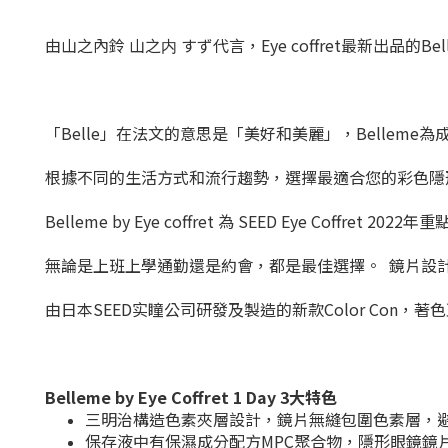
由山之內鈴 山之内 すず代言，Eye coffret最新出品的
「Belle」在法文的意思是「美好和美麗」，Belle
根據不同的生活方式和流行趨勢，選擇最適合您的彩色隱
Belleme by Eye coffret 為 SEED Ey
無論是上班上學通勤還是約會，都是最佳選擇。 鏡片設
由日本SEED实瞳公司研發及製造的新款Color Con，著
Belleme by Eye Coffret 1 Day 3大特色
三明治構造色素夾層設計，鏡片無縫包圍色素層，
保存液中有保濕成分配方MPC聚合物，隱形眼鏡鏡