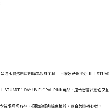
害
水潤透明感明眸為設計主軸。上眼效果最接近 JILL STUART 1 
STUART 1 DAY UV FLORAL PINK自然，適合想嘗試粉
計，令雙眼炯炯有神，極致的經典棕色鏡片，適合美瞳初心者。