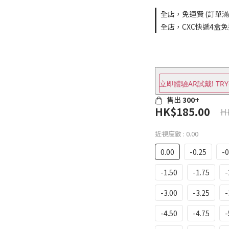
全店，免運費 (訂單滿$
全店，CXC快遞4盒
立即體驗AR試戴! TRY
售出
300+
HK$185.00
H
近視度數
: 0.00
0.00
-0.25
-0
-1.50
-1.75
-
-3.00
-3.25
-
-4.50
-4.75
-