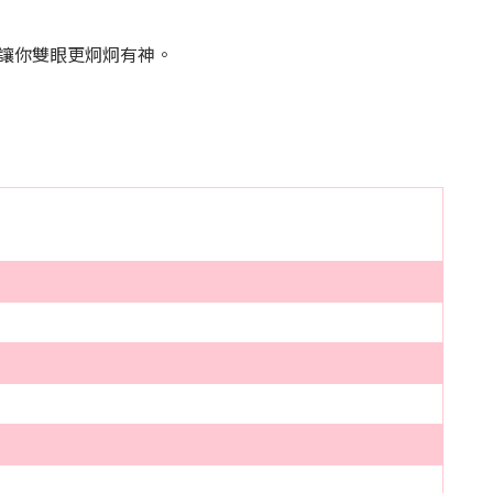
讓你雙眼更炯炯有神。