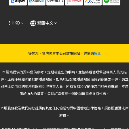
$
HKD
繁體中文
提醒您，慎防偽冒本公司詐騙網站，詳情請
按此
本網站提供的資料僅供參考。定期檢查您的眼睛，並始終遵循眼保健專業人員的指
導，正確使用和照顧您的隱形眼鏡。如果您因配戴隱形眼鏡而感到疼痛或不適，請立
即停止使用並諮詢您的眼科保健專業人員。所有折扣和促銷僅適用於未來購買，不適
用於過去的購買。每個訂單僅限一個促銷優惠或折扣代碼。
本服務條款及我們向您提供的其他任何協議均受中國香港法律管轄，須依照香港法律
解釋。