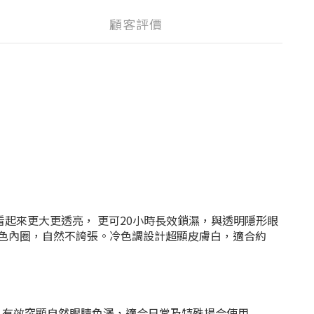
顧客評價
但能令眼睛看起來更大更透亮， 更可20小時長效鎖濕，與透明隱形眼
 融合 琥珀色內圈，自然不誇張。冷色調設計超顯皮膚白，適合約
適配戴體驗，有效突顯自然眼睛色澤，適合日常及特殊場合使用