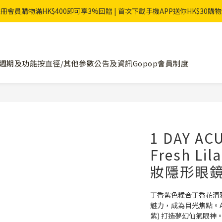
冊會員購物滿HK$400即可享3%回贈 | 首次下載手機APP送你HK$30購
週期及功能
按直徑/其他參數
公告及資訊
Gopop會員制度
1 DAY AC
Fresh L
妝隱形眼鏡
丁香紫色糅合丁香花清
魅力，成為目光焦點。Acuvu
紫) 打造夢幻仙氣眼神