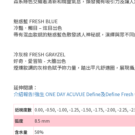
森系綠色交織着清新和精靈氣息，煥發獨有吸引力及讓人
魅惑藍 FRESH BLUE
冷豔．觸目 – 炫目出色
帶有混血妝感的魅惑藍色散發誘人神秘感，演繹與眾不同
冷灰棕 FRESH GRAYZEL
好奇．愛冒險 - 大膽出色
煙燻妝調的灰棕色賦予妳力量，踏出平凡舒適圈，展現攝
延伸閱讀：
介紹報告!強生 ONE DAY ACUVUE Define及Define F
近視度數
0.00, -0.50, -1.00, -1.25, -1.50, -1.75, -2.00, -2.25, -2.
弧度
8.5 mm
含水量
58%