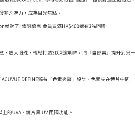
發非凡魅力，成為目光焦點。
tation就對了! 價錢優惠 會員買滿HK$400還有3%回贈
感，放大眼珠，輕鬆打造3D深邃明眸，將「自然美」提升到另
 ACUVUE DEFINE獨有「色素夾層」設計，色素夾在鏡片中
以上的UVA，鏡片具 UV 阻隔功能。