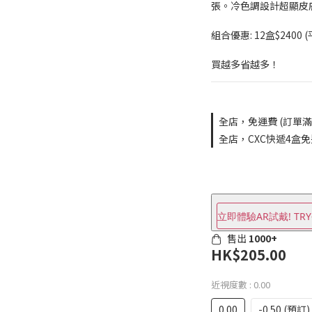
張。冷色調設計超顯皮
組合優惠: 12盒$2400 (
買越多省越多！
全店，免運費 (訂單滿$
全店，CXC快遞4盒
立即體驗AR試戴! TRY
售出
1000+
HK$205.00
近視度數
: 0.00
0.00
-0.50 (預訂)