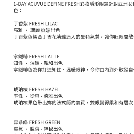
1-DAY ACUVUE DEFINE FRESH彩妝隱形眼
色：
丁香紫 FRESH LILAC
高雅 ‧ 瑰麗 嫵媚出色
丁香紫色糅合丁香花清雅迷人的獨特氣質，讓你貶眼間散
拿鐵啡 FRESH LATTE
知性 • 溫暖 - 親和出色
拿鐵啡色為你打造知性、溫暖眼神，令你由內到外散發自
琥珀榛 FRESH HAZEL
率性 • 從容 - 淡雅出色
琥珀榛果色帶出妳的法式簡約氣質，雙眼變得柔和有層次
森系綠 FRESH GREEN
靈氣 • 脫俗 - 神秘出色