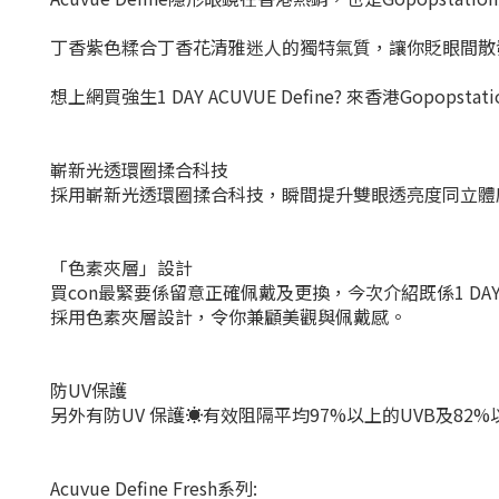
丁香紫色糅合丁香花清雅迷人的獨特氣質，讓你貶眼間散
想上網買強生1 DAY ACUVUE Define? 來香港Gopops
嶄新光透環圈揉合科技
採用嶄新光透環圈揉合科技，瞬間提升雙眼透亮度同立體
「色素夾層」設計
買con最緊要係留意正確佩戴及更換，今次介紹既係1 DAY
採用色素夾層設計，令你兼顧美觀與佩戴感。
防UV保護
另外有防UV 保護☀️有效阻隔平均97%以上的UVB及82%
Acuvue Define Fresh系列: