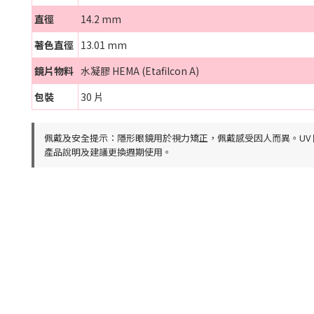
直徑
14.2 mm
著色直徑
13.01 mm
鏡片物料
水凝膠 HEMA (Etafilcon A)
包裝
30 片
佩戴及安全提示：隱形眼鏡用於視力矯正，佩戴感受因人而異。UV
產品說明及建議更換週期使用。