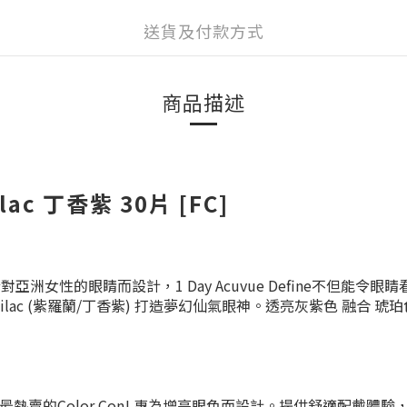
送貨及付款方式
商品描述
ilac 丁香紫 30片 [FC]
針對亞洲女性的眼睛而設計，
1 Day Acuvue Define不
esh Lilac (紫羅蘭/丁香紫) 打造夢幻仙氣眼神。透亮灰紫色
tation最熱賣的Color Con! 專為增亮眼色而設計。提供舒