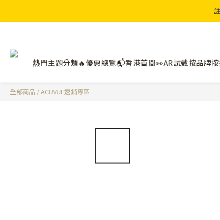
註
熱門主題分類🔥
優惠總覽📬
香港首間👀AR試戴
按品牌
按
全部商品
/
ACUVUE速銷專區