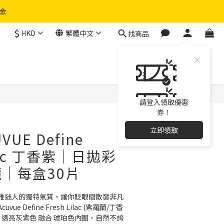
物金
$
HKD
繁體中文
找商品
立即購買
請登入領取優惠
券！
立即領取
UVUE Define
ilac 丁香紫｜日拋彩
｜每盒30片
雅迷人的獨特氣質，讓你貶眼間散發非凡
e Define Fresh Lilac (紫羅蘭/丁香
。透亮灰紫色 融合 琥珀色內圈，自然不誇