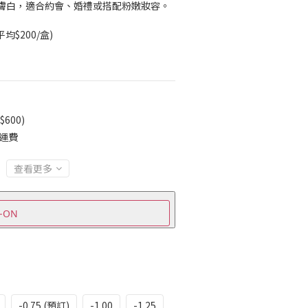
膚白，適合約會、婚禮或搭配粉嫩妝容。
平均$200/盒)
600)
免運費
查看更多
-ON
-0.75 (預訂)
-1.00
-1.25