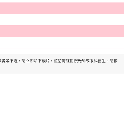
改變等不適，請立即除下鏡片，並諮詢註冊視光師或眼科醫生。請依