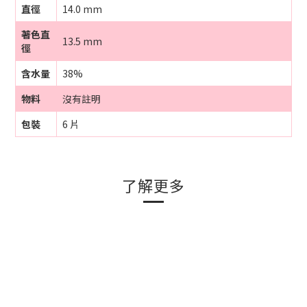
直徑
14.0 mm
著色
直
13.5 mm
徑
含水量
38%
物料
沒有註明
包裝
6 片
了解更多