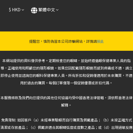
$
HKD
繁體中文
提醒您，慎防偽冒本公司詐騙網站，詳情請
按此
本網站提供的資料僅供參考。定期檢查您的眼睛，並始終遵循眼保健專業人員的指
導，正確使用和照顧您的隱形眼鏡。如果您因配戴隱形眼鏡而感到疼痛或不適，請立
即停止使用並諮詢您的眼科保健專業人員。所有折扣和促銷僅適用於未來購買，不適
用於過去的購買。每個訂單僅限一個促銷優惠或折扣代碼。
本服務條款及我們向您提供的其他任何協議均受中國香港法律管轄，須依照香港法律
解釋。
免責限制: 如因客戶（a）未經專業驗眼而自行購買及佩戴產品；（b）未按正確方式
清潔或存放產品；（c）佩戴非適合其眼睛弧度或度數之產品；或（d）出現過敏反應