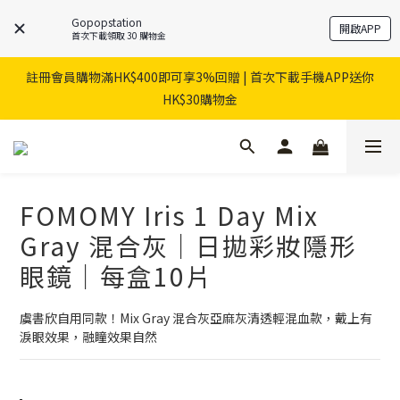
Gopopstation
開啟APP
首次下載領取 30 購物金
註冊會員購物滿HK$400即可享3%回贈 | 首次下載手機APP送你
HK$30購物金
FOMOMY Iris 1 Day Mix
Gray 混合灰｜日拋彩妝隱形
眼鏡｜每盒10片
虞書欣自用同款！Mix Gray 混合灰亞麻灰清透輕混血款，戴上有
淚眼效果，融瞳效果自然