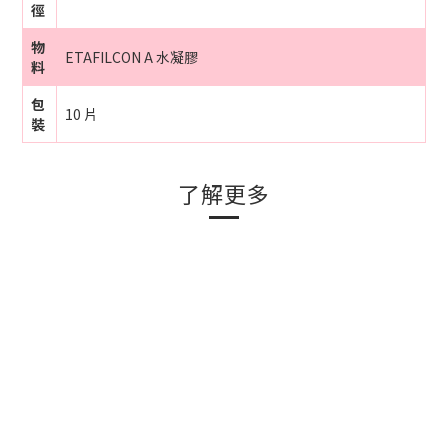
徑
物
ETAFILCON A 水凝膠
料
包
10 片
裝
了解更多