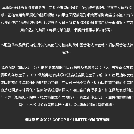
本網站提供的資料僅供參考。定期檢查您的眼睛，並始終遵循眼保健專業人員的指
導，正確使用和照顧您的隱形眼鏡。如果您因配戴隱形眼鏡而感到疼痛或不適，請立
即停止使用並諮詢您的眼科保健專業人員。所有折扣和促銷僅適用於未來購買，不適
用於過去的購買。每個訂單僅限一個促銷優惠或折扣代碼。
本服務條款及我們向您提供的其他任何協議均受中國香港法律管轄，須依照香港法律
解釋。
免責限制: 如因客戶（a）未經專業驗眼而自行購買及佩戴產品；（b）未按正確方式
清潔或存放產品；（c）佩戴非適合其眼睛弧度或度數之產品；或（d）出現過敏反應
或因佩戴而產生的任何眼睛健康問題，本公司一概不負責。所有因佩戴問題而產生的
直接或間接法律責任、醫療賠償或經濟損失，均由客戶自行承擔。如在佩戴後感到任
何不適（如眼紅、眼痛、視力模糊或有異物感），應立即停止使用，並儘快諮詢眼科
醫生。本公司並非醫療診所，無法提供專業診斷或醫療建議。
版權所有 ©2026 GOPOP HK LIMITED 保留所有權利