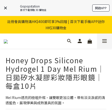
Gopopstation
開啟APP
首次下載領取 30 購物金
註冊會員購物滿HK$400即可享3%回贈 | 首次下載手機APP送你
HK$30購物金
Honey Drops Silicone
Hydrogel 1 Day Mel Rium｜
日拋矽水凝膠彩妝隱形眼鏡｜
每盒10片
Mel Rium透亮的極粗外框，讓雙眼更加立體。帶有淡淡淚感的清
透藍色，展現儚美與成熟兼具的氛圍。