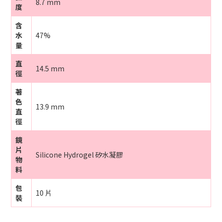
8.7 mm
度
含
水
47%
量
直
14.5 mm
徑
著
色
13.9 mm
直
徑
鏡
片
Silicone Hydrogel 矽水凝膠
物
料
包
10 片
裝