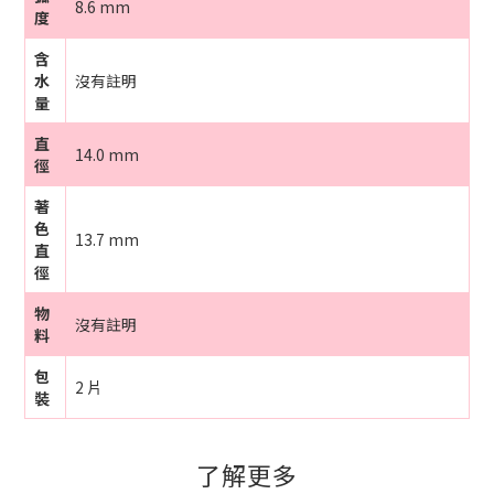
8.6 mm
度
含
水
沒有註明
量
直
14.0 mm
徑
著
色
13.7 mm
直
徑
物
沒有註明
料
包
2 片
裝
了解更多