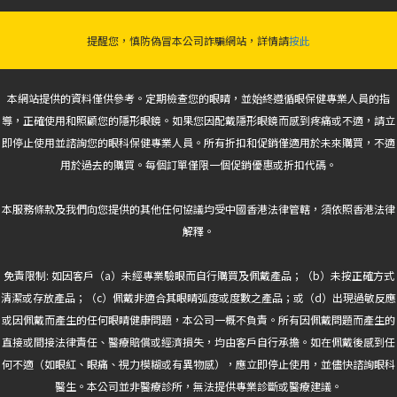
提醒您，慎防偽冒本公司詐騙網站，詳情請
按此
本網站提供的資料僅供參考。定期檢查您的眼睛，並始終遵循眼保健專業人員的指
導，正確使用和照顧您的隱形眼鏡。如果您因配戴隱形眼鏡而感到疼痛或不適，請立
即停止使用並諮詢您的眼科保健專業人員。所有折扣和促銷僅適用於未來購買，不適
用於過去的購買。每個訂單僅限一個促銷優惠或折扣代碼。
本服務條款及我們向您提供的其他任何協議均受中國香港法律管轄，須依照香港法律
解釋。
免責限制: 如因客戶（a）未經專業驗眼而自行購買及佩戴產品；（b）未按正確方式
清潔或存放產品；（c）佩戴非適合其眼睛弧度或度數之產品；或（d）出現過敏反應
或因佩戴而產生的任何眼睛健康問題，本公司一概不負責。所有因佩戴問題而產生的
直接或間接法律責任、醫療賠償或經濟損失，均由客戶自行承擔。如在佩戴後感到任
何不適（如眼紅、眼痛、視力模糊或有異物感），應立即停止使用，並儘快諮詢眼科
醫生。本公司並非醫療診所，無法提供專業診斷或醫療建議。