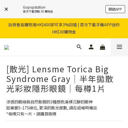
Gopopstation
開啟APP
首次下載領取 30 購物金
註冊會員購物滿HK$400即可享3%回贈 | 首次下載手機APP送你
HK$30購物金
[散光] Lensme Torica Big
Syndrome Gray｜半年拋散
光彩妝隱形眼鏡｜每樽1片
滲透的眼線與自然散開的3種顏色演繹沉靜的眼神
如需要5-175線位, 更深的散光度數, 請在結帳時備註
*每樽只有一片，請購買兩樽