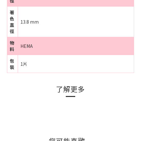
徑
著
色
13.8 mm
直
徑
物
HEMA
料
包
1片
裝
了解更多
您可能喜歡...