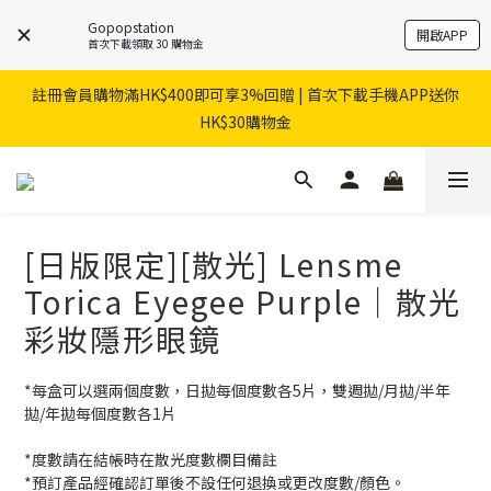
Gopopstation
開啟APP
首次下載領取 30 購物金
註冊會員購物滿HK$400即可享3%回贈 | 首次下載手機APP送你
HK$30購物金
[日版限定][散光] Lensme
Torica Eyegee Purple｜散光
彩妝隱形眼鏡
*每盒可以選兩個度數，日拋每個度數各5片，雙週拋/月拋/半年
拋/年拋每個度數各1片 
*度數請在結帳時在散光度數欄目備註
*預訂產品經確認訂單後不設任何退換或更改度數/顏色。