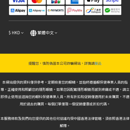
$
HKD
繁體中文
提醒您，慎防偽冒本公司詐騙網站，詳情請
按此
本網站提供的資料僅供參考。定期檢查您的眼睛，並始終遵循眼保健專業人員的指
導，正確使用和照顧您的隱形眼鏡。如果您因配戴隱形眼鏡而感到疼痛或不適，請立
即停止使用並諮詢您的眼科保健專業人員。所有折扣和促銷僅適用於未來購買，不適
用於過去的購買。每個訂單僅限一個促銷優惠或折扣代碼。
本服務條款及我們向您提供的其他任何協議均受中國香港法律管轄，須依照香港法律
解釋。