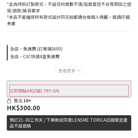
*此為特別訂製款式，不設任何度數不清/弧度直徑不合等原因之退
貨/退款/換貨要求
*本店不能確保所有款式設計同花紋都適合每個人佩戴，敬請仔細
考慮
全店，免運費 (訂單滿$600)
全店，CXC快遞4盒免運費
查看更多
立即體驗AR試戴! TRY-ON
售出
10+
HK$300.00
預訂21-30工作天 / 下單默認同意LENSME TORICA日版限定產
品不設退換