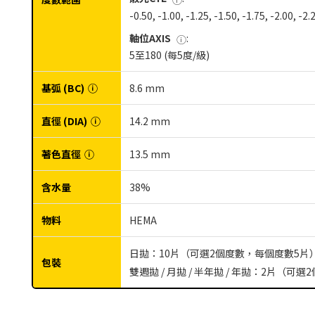
-0.50, -1.00, -1.25, -1.50, -1.75, -2.00, -2.
軸位AXIS
:
ⓘ
5至180 (每5度/級)
基弧 (BC)
ⓘ
8.6 mm
直徑 (DIA)
ⓘ
14.2 mm
著色直徑
ⓘ
13.5 mm
含水量
38%
物料
HEMA
日拋：10片（可選2個度數，每個度數5片
包裝
雙週拋 / 月拋 / 半年拋 / 年拋：2片（可