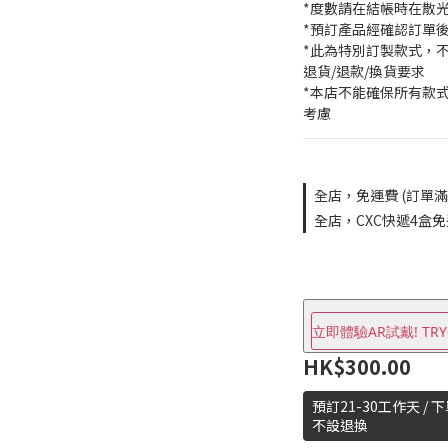
*度數請在結帳時在散
*預訂產品經確認訂單
*此為特別訂製款式，
退貨/退款/換貨要求
*本店不能確保所有款
考慮
全店，免運費 (訂單滿$
全店，CXC快遞4盒
立即體驗AR試戴! TRY
HK$300.00
預訂21-30工作天 / 
不設退換