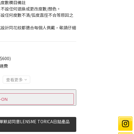
光度數欄目備註
後不設任何退換或更改度數/顏色。
不設任何度數不清/弧度直徑不合等原因之
式設計同花紋都適合每個人佩戴，敬請仔細
600)
免運費
查看更多
-ON
下單默認同意LENSME TORICA日拋產品