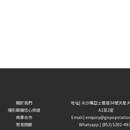
關於我們
地址| 尖沙嘴亞士厘道34號天星
隱形眼鏡信心保證
A1至2室
商業合作
Email |
enquiry@gopopstatio
常見問題
Whatsapp |
(852) 5202-49