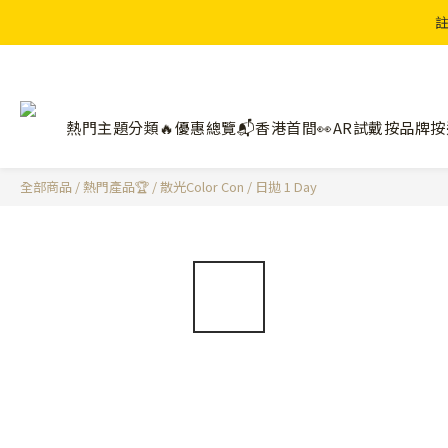
註
熱門主題分類🔥
優惠總覽📬
香港首間👀AR試戴
按品牌
按
全部商品
/
熱門產品🏆
/
散光Color Con
/
日拋 1 Day