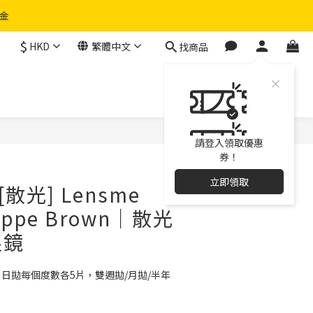
物金
$
HKD
繁體中文
找商品
立即購買
請登入領取優惠
券！
立即領取
散光] Lensme
rappe Brown｜散光
眼鏡
日拋每個度數各5片，雙週拋/月拋/半年