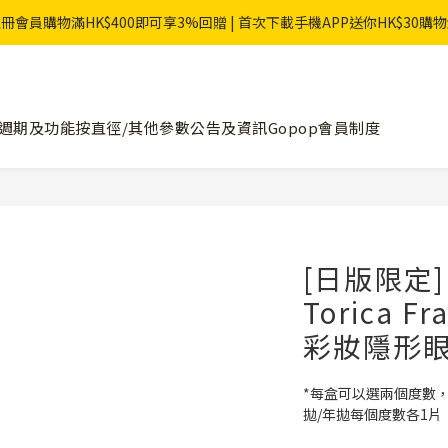
冊會員購物滿HK$400即可享3%回贈 | 首次下載手機APP送你HK$30購
週期及功能
按直徑/其他參數
公告及資訊
Gopop會員制度
[日版限定][
Torica F
彩妝隱形
*每盒可以選兩個度數，
拋/年拋每個度數各1片 