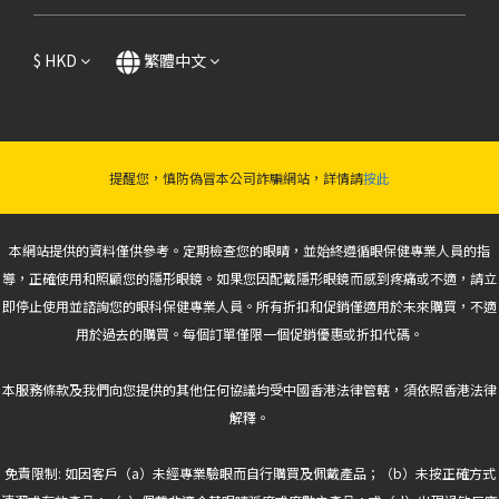
$
HKD
繁體中文
提醒您，慎防偽冒本公司詐騙網站，詳情請
按此
本網站提供的資料僅供參考。定期檢查您的眼睛，並始終遵循眼保健專業人員的指
導，正確使用和照顧您的隱形眼鏡。如果您因配戴隱形眼鏡而感到疼痛或不適，請立
即停止使用並諮詢您的眼科保健專業人員。所有折扣和促銷僅適用於未來購買，不適
用於過去的購買。每個訂單僅限一個促銷優惠或折扣代碼。
本服務條款及我們向您提供的其他任何協議均受中國香港法律管轄，須依照香港法律
解釋。
免責限制: 如因客戶（a）未經專業驗眼而自行購買及佩戴產品；（b）未按正確方式