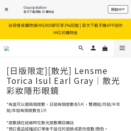
Gopopstation
開啟APP
首次下載領取 30 購物金
註冊會員購物滿HK$400即可享3%回贈 | 首次下載手機APP送你
HK$30購物金
[日版限定][散光] Lensme
Torica Isul Earl Gray｜散光
彩妝隱形眼鏡
*每盒可以選兩個度數，日拋每個度數各5片，雙週拋/月拋/半年
拋/年拋每個度數各1片 
*度數請在結帳時在散光度數欄目備註
*預訂產品經確認訂單後不設任何退換或更改度數/顏色。