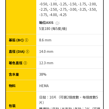
-0.50, -1.00, -1.25, -1.50, -1.75, -2.00,
-2.25, -2.50, -2.75, -3.00, -3.25, -3.50,
-3.75, -4.00, -4.25
軸位AXIS
:
ⓘ
5至180 (每5度/級)
基弧 (BC)
ⓘ
8.6 mm
直徑 (DIA)
ⓘ
14.0 mm
著色直徑
ⓘ
12.3 mm
含水量
38%
物料
HEMA
日拋：10片（可選2個度數，每個度數5
片）
包裝
雙週拋 / 月拋 / 半年拋 / 年拋：2片（可選