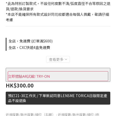
*此為特別訂製款式，不設任何度數不清/弧度直徑不合等原因之退
貨/退款/換貨要求
*本店不能確保所有款式設計同花紋都適合每個人佩戴，敬請仔細
考慮
全店，免運費 (訂單滿$600)
全店，CXC快遞4盒免運費
查看更多
立即體驗AR試戴! TRY-ON
HK$300.00
預訂21-30工作天 / 下單默認同意LENSME TORICA日版限定產
品不設退換
近視度數/散光度數/線位（右眼）
: 近視度數/散光度數/線位 (例