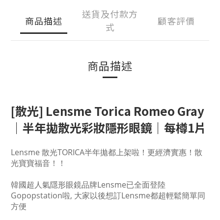
送貨及付款方
商品描述
顧客評價
式
商品描述
[散光]
Lensme Torica Romeo Gray
｜半年拋散光彩妝隱形眼鏡｜每樽1片
Lensme 散光TORICA半年拋都上架啦！更經濟實惠！散
光寶寶福音！！
韓國超人氣隱形眼鏡品牌Lensme已全面登陸
Gopopstation啦, 大家以後想訂Lensme都超輕鬆簡單同
方便