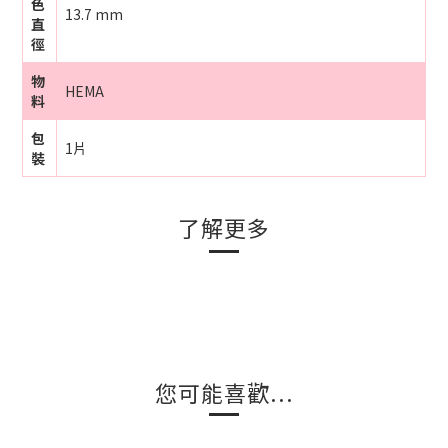
色
13.7 mm
直
徑
物
HEMA
料
包
1片
裝
了解更多
您可能喜歡...