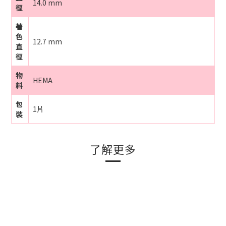
14.0 mm
徑
著
色
12.7 mm
直
徑
物
HEMA
料
包
1片
裝
了解更多