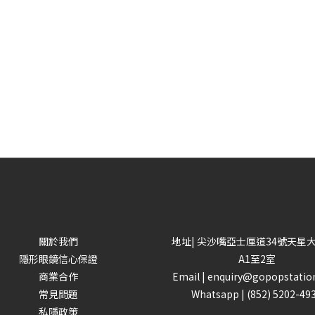
關於我們
地址| 尖沙嘴亞士厘道34號天星
隱形眼鏡信心保證
A1至2室
商業合作
Email |
enquiry@gopopstatio
常見問題
Whatsapp |
(852) 5202-49
私隱政策