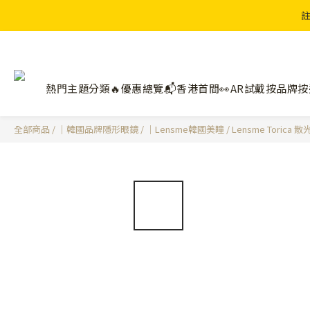
註
熱門主題分類🔥
優惠總覽📬
香港首間👀AR試戴
按品牌
按
全部商品
/
｜韓國品牌隱形眼鏡
/
｜Lensme韓國美瞳
/
Lensme Torica