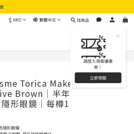
物金
$
HKD
繁體中文
找商品
立即購買
請登入領取優惠
券！
立即領取
sme Torica Make
nive Brown｜半年
妝隱形眼鏡｜每樽1
色隱形眼鏡