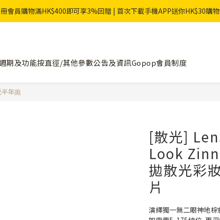
冊會員購物滿HK$400即可享3%回贈 | 首次下載手機APP送你HK$30購
週期及功能
按直徑/其他參數
公告及資訊
Gopop會員制度
 散光半年抛
[散光] Len
Look Zin
拋散光彩
片
演繹獨一無二眼神地棕