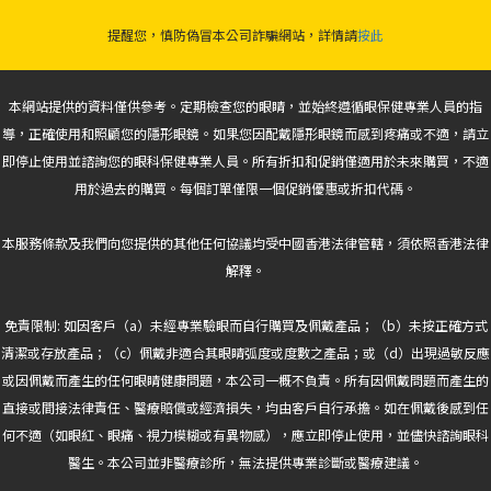
提醒您，慎防偽冒本公司詐騙網站，詳情請
按此
本網站提供的資料僅供參考。定期檢查您的眼睛，並始終遵循眼保健專業人員的指
導，正確使用和照顧您的隱形眼鏡。如果您因配戴隱形眼鏡而感到疼痛或不適，請立
即停止使用並諮詢您的眼科保健專業人員。所有折扣和促銷僅適用於未來購買，不適
用於過去的購買。每個訂單僅限一個促銷優惠或折扣代碼。
本服務條款及我們向您提供的其他任何協議均受中國香港法律管轄，須依照香港法律
解釋。
免責限制: 如因客戶（a）未經專業驗眼而自行購買及佩戴產品；（b）未按正確方式
清潔或存放產品；（c）佩戴非適合其眼睛弧度或度數之產品；或（d）出現過敏反應
或因佩戴而產生的任何眼睛健康問題，本公司一概不負責。所有因佩戴問題而產生的
直接或間接法律責任、醫療賠償或經濟損失，均由客戶自行承擔。如在佩戴後感到任
何不適（如眼紅、眼痛、視力模糊或有異物感），應立即停止使用，並儘快諮詢眼科
醫生。本公司並非醫療診所，無法提供專業診斷或醫療建議。