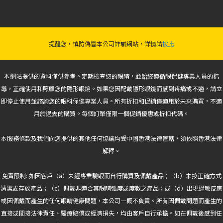
提醒您，慎防偽冒本公司詐騙網站，詳情請
按此
本網站提供的資料僅供參考。定期檢查您的眼睛，並始終遵循眼保健專業人員的指
導，正確使用和照顧您的隱形眼鏡。如果您因配戴隱形眼鏡而感到疼痛或不適，請立
即停止使用並諮詢您的眼科保健專業人員。所有折扣和促銷僅適用於未來購買，不適
用於過去的購買。每個訂單僅限一個促銷優惠或折扣代碼。
本服務條款及我們向您提供的其他任何協議均受中國香港法律管轄，須依照香港法律
解釋。
免責限制: 如因客戶（a）未經專業驗眼而自行購買及佩戴產品；（b）未按正確方式
清潔或存放產品；（c）佩戴非適合其眼睛弧度或度數之產品；或（d）出現過敏反應
或因佩戴而產生的任何眼睛健康問題，本公司一概不負責。所有因佩戴問題而產生的
直接或間接法律責任、醫療賠償或經濟損失，均由客戶自行承擔。如在佩戴後感到任