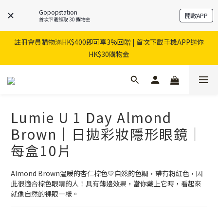
Gopopstation
開啟APP
首次下載領取 30 購物金
註冊會員購物滿HK$400即可享3%回贈 | 首次下載手機APP送你
HK$30購物金
Lumie U 1 Day Almond
Brown｜日拋彩妝隱形眼鏡｜
每盒10片
Almond Brown溫暖的杏仁棕色💛自然的色調，帶有粉紅色，因
此很適合棕色眼睛的人！具有薄邊效果，當你戴上它時，看起來
就像自然的裸眼一樣。