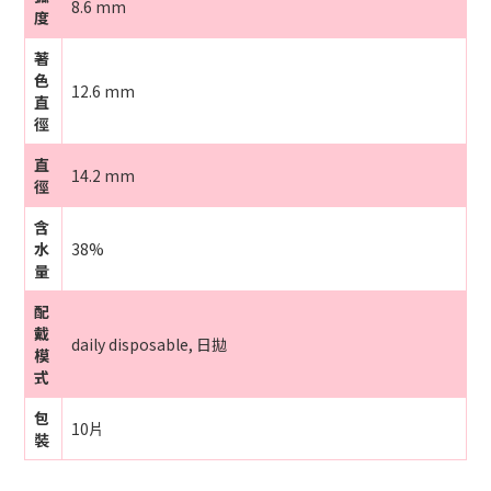
8.6 mm
度
著
色
12.6 mm
直
徑
直
14.2 mm
徑
含
水
38%
量
配
戴
daily disposable, 日拋
模
式
包
10片
裝