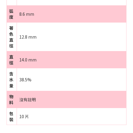
弧
8.6 mm
度
著
色
12.8 mm
直
徑
直
14.0 mm
徑
含
水
38.5%
量
物
沒有註明
料
包
10 片
裝