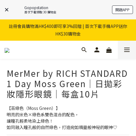
Gopopstation
開啟APP
首次下載領取 30 購物金
註冊會員購物滿HK$400即可享3%回贈 | 首次下載手機APP送你
HK$30購物金
MerMer by RICH STANDARD
1 Day Moss Green｜日拋彩
妝隱形眼鏡｜每盒10片
【苔綠色（Moss Green）】
明亮的米色×綠色系雙色混合的配色，
讓瞳孔輕柔地染上綠色！
如同融入瞳孔般的自然綠色，打造宛如精靈般神秘的眼神♡