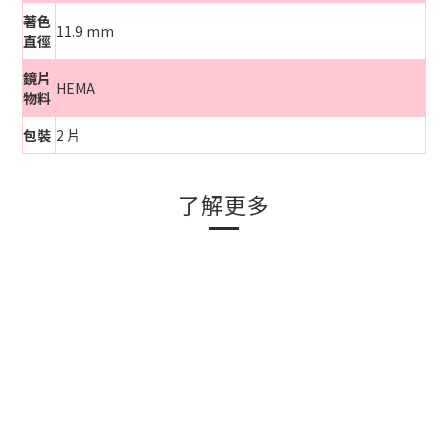
著色
11.9 mm
直徑
鏡片
HEMA
物料
包裝
2 片
了解更多