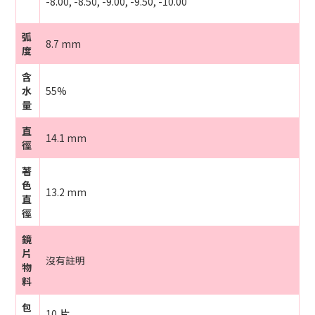
-8.00, -8.50, -9.00, -9.50, -10.00
弧
8.7 mm
度
含
水
55%
量
直
14.1 mm
徑
著
色
13.2 mm
直
徑
鏡
片
沒有註明
物
料
包
10
片