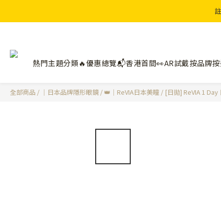
註
熱門主題分類🔥
優惠總覽📬
香港首間👀AR試戴
按品牌
按
全部商品
/
｜日本品牌隱形眼鏡
/
👑｜ReVIA日本美瞳
/
[日拋] ReVIA 1 D