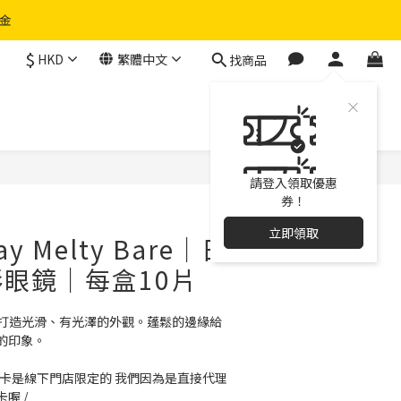
物金
$
HKD
繁體中文
找商品
立即購買
請登入領取優惠
券！
立即領取
Day Melty Bare｜日
眼鏡｜每盒10片
眼睛，打造光滑、有光澤的外觀。蓬鬆的邊緣給
的印象。
聯名小卡是線下門店限定的 我們因為是直接代理
喔 /