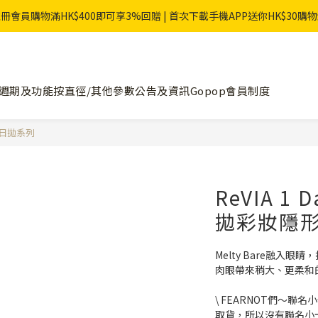
冊會員購物滿HK$400即可享3%回贈 | 首次下載手機APP送你HK$30購
週期及功能
按直徑/其他參數
公告及資訊
Gopop會員制度
ay 日拋系列
ReVIA 1 
拋彩妝隱形
Melty Bare融入
肉眼帶來稍大、更柔和
\ FEARNOT們～
取貨，所以沒有聯名小卡