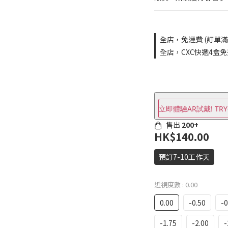
全店，免運費 (訂單滿$
全店，CXC快遞4盒
立即體驗AR試戴! TRY
售出
200+
HK$140.00
預訂7-10工作天
近視度數
: 0.00
0.00
-0.50
-0
-1.75
-2.00
-