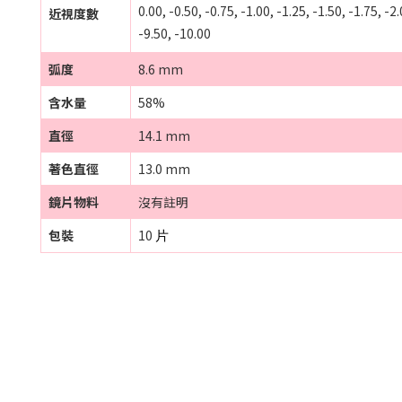
0.00, -0.50, -0.75, -1.00, -1.25, -1.50, -1.75, -2.
近視度數
-9.50, -10.00
弧度
8.6 mm
含水量
58%
直徑
14.1 mm
著色直徑
13.0 mm
鏡片物料
沒有註明
包裝
10
片