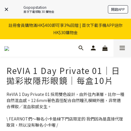
Gopopstation
開啟APP
首次下載領取 30 購物金
註冊會員購物滿HK$400即可享3%回贈 | 首次下載手機APP送你
HK$30購物金
ReVIA 1 Day Private 01｜日
拋彩妝隱形眼鏡｜每盒10片
ReVIA 1 Day Private 01 採用雙色設計，由外往內漸層，比你一種
自然混血感。12.6mm著色直徑配合自然瞳孔模糊外圈，非常適
合裸妝／混血妝感女生。
\ FEARNOT們～聯名小卡是線下門店限定的 我們因為是直接代理
取貨，所以沒有聯名小卡喔 /