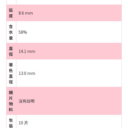
弧
8.6 mm
度
含
水
58%
量
直
14.1 mm
徑
著
色
13.0 mm
直
徑
鏡
片
沒有註明
物
料
包
10
片
裝