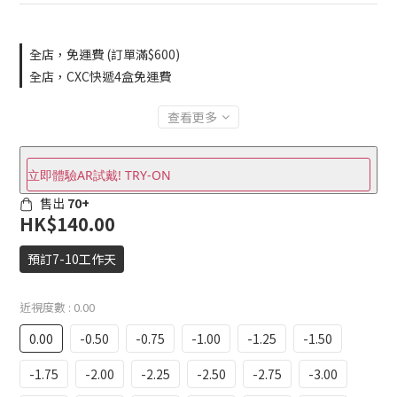
全店，免運費 (訂單滿$600)
全店，CXC快遞4盒免運費
查看更多
立即體驗AR試戴! TRY-ON
售出
70+
HK$140.00
預訂7-10工作天
近視度數
: 0.00
0.00
-0.50
-0.75
-1.00
-1.25
-1.50
-1.75
-2.00
-2.25
-2.50
-2.75
-3.00