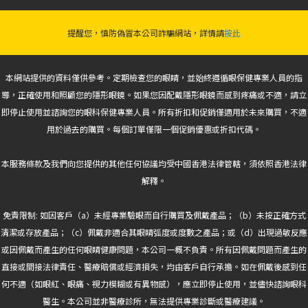
提醒您，慎防偽冒本公司詐騙網站，詳情請
按此
本網站提供的資料僅供參考。定期檢查您的眼睛，並始終遵循眼保健專業人員的指
導，正確使用和照顧您的隱形眼鏡。如果您因配戴隱形眼鏡而感到疼痛或不適，請立
即停止使用並諮詢您的眼科保健專業人員。所有折扣和促銷僅適用於未來購買，不適
用於過去的購買。每個訂單僅限一個促銷優惠或折扣代碼。
本服務條款及我們向您提供的其他任何協議均受中國香港法律管轄，須依照香港法律
解釋。
免責限制: 如因客戶（a）未經專業驗眼而自行購買及佩戴產品；（b）未按正確方式
清潔或存放產品；（c）佩戴非適合其眼睛弧度或度數之產品；或（d）出現過敏反應
或因佩戴而產生的任何眼睛健康問題，本公司一概不負責。所有因佩戴問題而產生的
直接或間接法律責任、醫療賠償或經濟損失，均由客戶自行承擔。如在佩戴後感到任
何不適（如眼紅、眼痛、視力模糊或有異物感），應立即停止使用，並儘快諮詢眼科
醫生。本公司並非醫療診所，無法提供專業診斷或醫療建議。