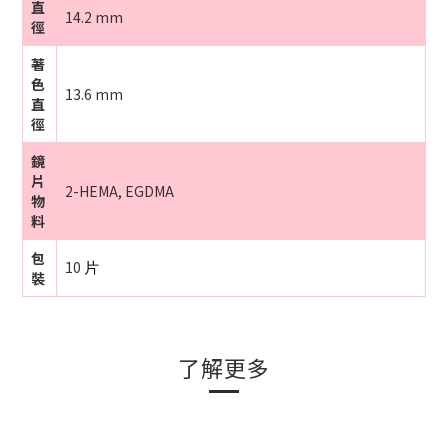
直
14.2 mm
徑
著
色
13.6 mm
直
徑
鏡
片
2-HEMA, EGDMA
物
料
包
10
片
裝
了解更多