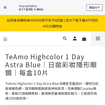
Gopopstation
開啟APP
首次下載領取 30 購物金
註冊會員購物滿HK$400即可享3%回贈 | 首次下載手機APP送你
HK$30購物金
TeAmo Highcolor 1 Day
Astra Blue｜日拋彩妝隱形眼
鏡｜每盒10片
TeAmo Highcolor 1 Day Astra Blue深邃星空藍設計，獨特花紋
與漸層色調，增添眼眸戲劇感與神秘氣息，完美適配Cosplay角
色，輕鬆打造吸睛焦點，展現角色靈魂與個性魅力。它能提供高
達1000度近視。