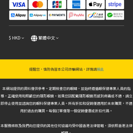
$
HKD
繁體中文
提醒您，慎防偽冒本公司詐騙網站，詳情請
按此
本網站提供的資料僅供參考。定期檢查您的眼睛，並始終遵循眼保健專業人員的指
導，正確使用和照顧您的隱形眼鏡。如果您因配戴隱形眼鏡而感到疼痛或不適，請立
即停止使用並諮詢您的眼科保健專業人員。所有折扣和促銷僅適用於未來購買，不適
用於過去的購買。每個訂單僅限一個促銷優惠或折扣代碼。
本服務條款及我們向您提供的其他任何協議均受中國香港法律管轄，須依照香港法律
解釋。