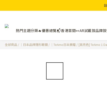
註
熱門主題分類🔥
優惠總覽📬
香港首間👀AR試戴
按品牌
按
全部商品
/
｜日本品牌隱形眼鏡
/
｜TeAmo日本美瞳
/
[高亮色] TeAmo 1 Day