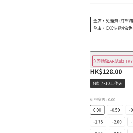
全店，免運費 (訂單滿$
全店，CXC快遞4盒
立即體驗AR試戴! TRY
HK$128.00
預訂7-10工作天
近視度數
: 0.00
0.00
-0.50
-0
-1.75
-2.00
-