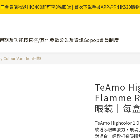
冊會員購物滿HK$400即可享3%回贈 | 首次下載手機APP送你HK$30購
週期及功能
按直徑/其他參數
公告及資訊
Gopop會員制度
 Colour Variation日拋
TeAmo Hi
Flamme
眼鏡｜每盒
TeAmo Highcolor
紋增添眼眸張力，展現強
對場合，輕鬆打造吸睛焦