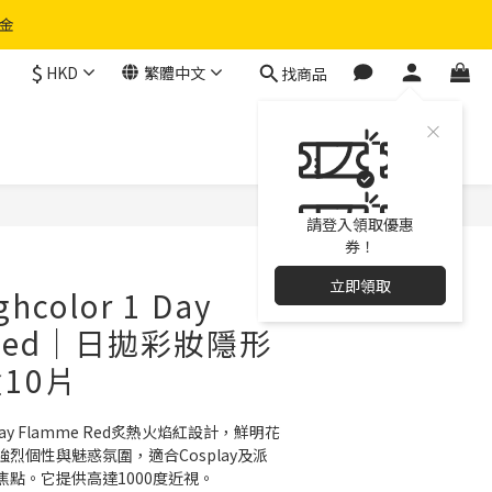
物金
$
HKD
繁體中文
找商品
立即購買
請登入領取優惠
券！
立即領取
ghcolor 1 Day
 Red｜日拋彩妝隱形
10片
 1 Day Flamme Red炙熱火焰紅設計，鮮明花
烈個性與魅惑氛圍，適合Cosplay及派
點。它提供高達1000度近視。