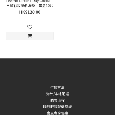
TeAmo Circle 1 Day Cocoa｜
日拋彩妝隱形眼鏡｜每盒10片
HK$128.00
付款方法
海外/本地配送
購買流程
隱形眼鏡配戴常識
會員專享優惠