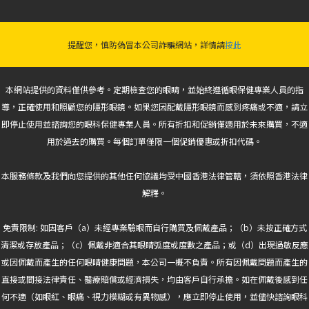
提醒您，慎防偽冒本公司詐騙網站，詳情請
按此
本網站提供的資料僅供參考。定期檢查您的眼睛，並始終遵循眼保健專業人員的指
導，正確使用和照顧您的隱形眼鏡。如果您因配戴隱形眼鏡而感到疼痛或不適，請立
即停止使用並諮詢您的眼科保健專業人員。所有折扣和促銷僅適用於未來購買，不適
用於過去的購買。每個訂單僅限一個促銷優惠或折扣代碼。
本服務條款及我們向您提供的其他任何協議均受中國香港法律管轄，須依照香港法律
解釋。
免責限制: 如因客戶（a）未經專業驗眼而自行購買及佩戴產品；（b）未按正確方式
清潔或存放產品；（c）佩戴非適合其眼睛弧度或度數之產品；或（d）出現過敏反應
或因佩戴而產生的任何眼睛健康問題，本公司一概不負責。所有因佩戴問題而產生的
直接或間接法律責任、醫療賠償或經濟損失，均由客戶自行承擔。如在佩戴後感到任
何不適（如眼紅、眼痛、視力模糊或有異物感），應立即停止使用，並儘快諮詢眼科