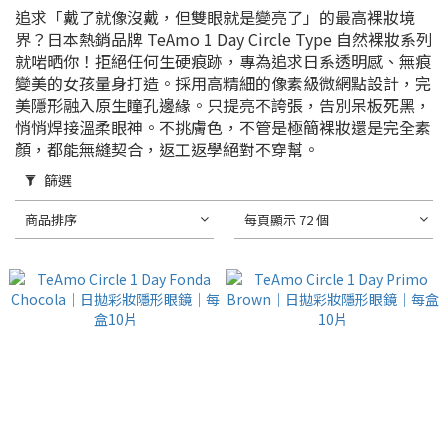
追求「戴了就像沒戴，但雙眼就是變亮了」的最高裸妝境
界？日本熱銷品牌 TeAmo 1 Day Circle Type 自然裸妝系列
就啱晒你！拒絕任何生硬痕跡，專為追求日系透明感、無痕
變美的女孩量身打造。
採用高精細的像素級微網點設計，完
美隱形融入原生瞳孔邊緣。只提亮不誇張，告別呆板死黑，
悄悄焊接溫柔眼神。不挑膚色，不管是極簡裸妝還是完全素
顏，都能無縫契合，返工返學絕對不穿幫。
篩選
商品排序
每頁顯示 72 個