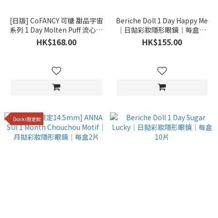
[日版] CoFANCY 可糖 甜品宇宙
Beriche Doll 1 Day Happy Me
系列 1 Day Molten Puff 流心泡
｜日拋彩妝隱形眼鏡｜每盒10
芙｜日拋彩妝隱形眼鏡｜每盒
片
HK$168.00
HK$155.00
10片
Donki限定款