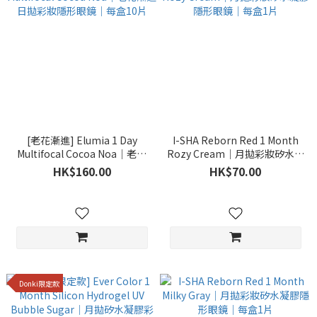
[老花漸進] Elumia 1 Day
I-SHA Reborn Red 1 Month
Multifocal Cocoa Noa｜老花
Rozy Cream｜月拋彩妝矽水凝
漸進日拋彩妝隱形眼鏡｜每盒
膠隱形眼鏡｜每盒1片
HK$160.00
HK$70.00
10片
Donki限定款