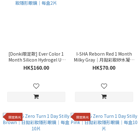
[Donki限定款] Ever Color 1
I-SHA Reborn Red 1 Month
Month Silicon Hydrogel UV
Milky Gray｜月拋彩妝矽水凝膠
Bubble Sugar｜月拋矽水凝膠
隱形眼鏡｜每盒1片
HK$160.00
HK$70.00
彩妝隱形眼鏡｜每盒2片
固定高光
固定高光