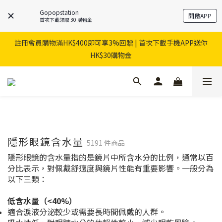
Gopopstation
開啟APP
首次下載領取 30 購物金
註冊會員購物滿HK$400即可享3%回贈 | 首次下載手機APP送你
HK$30購物金
隱形眼鏡含水量
5191 件商品
隱形眼鏡的含水量指的是鏡片中所含水分的比例，通常以百
分比表示，對佩戴舒適度與鏡片性能有重要影響。一般分為
以下三類：
低含水量（<40%）
適合淚液分泌較少或需要長時間佩戴的人群。