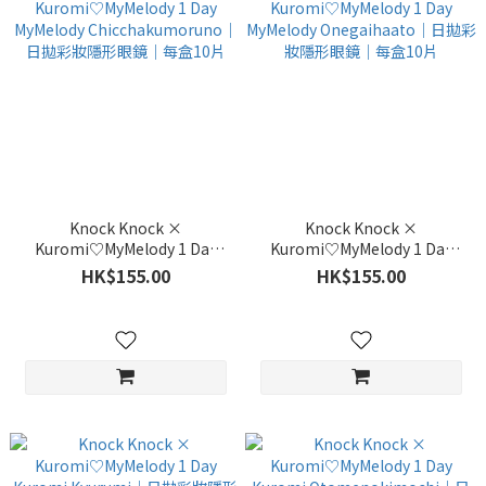
Knock Knock ×
Knock Knock ×
Kuromi♡MyMelody 1 Day
Kuromi♡MyMelody 1 Day
MyMelody Chicchakumoruno
MyMelody Onegaihaato｜日
HK$155.00
HK$155.00
｜日拋彩妝隱形眼鏡｜每盒10
拋彩妝隱形眼鏡｜每盒10片
片