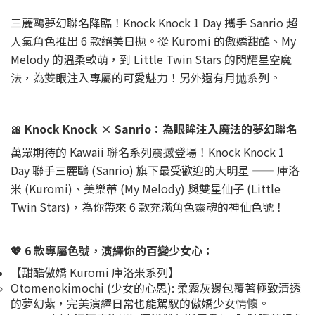
三麗鷗夢幻聯名降臨！Knock Knock 1 Day 攜手 Sanrio 超
人氣角色推出 6 款絕美日拋。從 Kuromi 的傲嬌甜酷、My
Melody 的溫柔軟萌，到 Little Twin Stars 的閃耀星空魔
法，為雙眼注入專屬的可愛魅力！另外還有月抛系列。
🎀 Knock Knock × Sanrio：為眼眸注入魔法的夢幻聯名
萬眾期待的 Kawaii 聯名系列震撼登場！Knock Knock 1
Day 聯手三麗鷗 (Sanrio) 旗下最受歡迎的大明星 —— 庫洛
米 (Kuromi)、美樂蒂 (My Melody) 與雙星仙子 (Little
Twin Stars)，為你帶來 6 款充滿角色靈魂的神仙色號！
💖 6 款專屬色號，演繹你的百變少女心：
【甜酷傲嬌 Kuromi 庫洛米系列】
Otomenokimochi (少女的心思): 柔霧灰邊包覆著極致清透
的夢幻紫，完美演繹日常也能駕馭的傲嬌少女情懷。