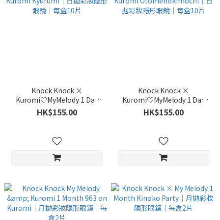
Knock Knock ×
Knock Knock ×
Kuromi♡MyMelody 1 Day
Kuromi♡MyMelody 1 Day
Kuromi Kyurumi｜日拋彩妝隱
Kuromi Otomenokimochi｜
HK$155.00
HK$155.00
形眼鏡｜每盒10片
日拋彩妝隱形眼鏡｜每盒10片