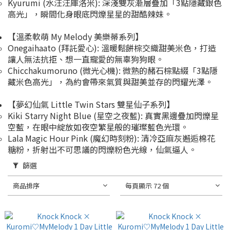
Kyurumi (水汪汪庫洛米): 深淺雙灰漸層疊加「3點隱藏銀色
高光」，瞬間化身眼底閃爍星星的甜酷辣妹。
【溫柔軟萌 My Melody 美樂蒂系列】
Onegaihaato (拜託愛心): 溫暖鬆餅棕交織甜美米色，打造
讓人無法抗拒、想一直寵愛的無辜狗狗眼。
Chicchakumoruno (微光心機): 微熟的赭石棕點綴「3點隱
藏米色高光」，為約會帶來氣質與甜美並存的閃耀光澤。
【夢幻仙氣 Little Twin Stars 雙星仙子系列】
Kiki Starry Night Blue (星空之夜藍): 真實黑邊疊加閃爍星
空藍，在眼中綻放如夜空繁星般的璀璨藍色光環。
Lala Magic Hour Pink (魔幻時刻粉): 清冷亞麻灰邂逅棉花
糖粉，折射出不可思議的閃爍粉色光線，仙氣逼人。
篩選
商品排序
每頁顯示 72 個