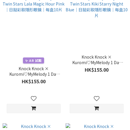
Knock Knock ×
✨ AR 試戴
Kuromi♡MyMelody 1 Day
Little Twin Stars Kiki Starry
Knock Knock ×
HK$155.00
Night Blue｜日拋彩妝隱形眼
Kuromi♡MyMelody 1 Day
鏡｜每盒10片
Little Twin Stars Lala Magic
HK$155.00
Hour Pink｜日拋彩妝隱形眼鏡
｜每盒10片