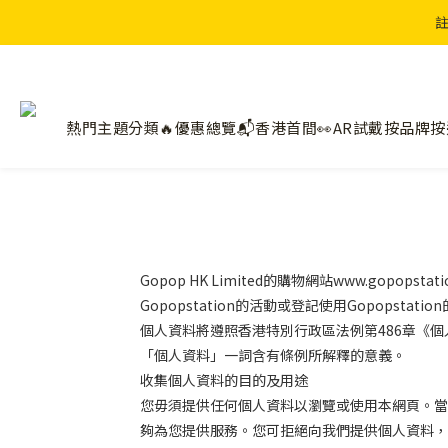
註
熱門主題分類🔥
優惠總覽📬
香港首間👀AR試戴
按品牌
按
Gopop HK Limited
的購物網站www.
gopopstati
Gopopstation
的活動或登記使用
Gopopstation
個人資料將遵照香港特別行政區法例第
486
章《個
「個人資料」一詞含有條例所解釋的意義。
收集個人資料的目的及用途
您毋須提供任何個人資料以瀏覽或使用本網頁。當
夠為您提供服務。您可拒絕向我們提供個人資料，