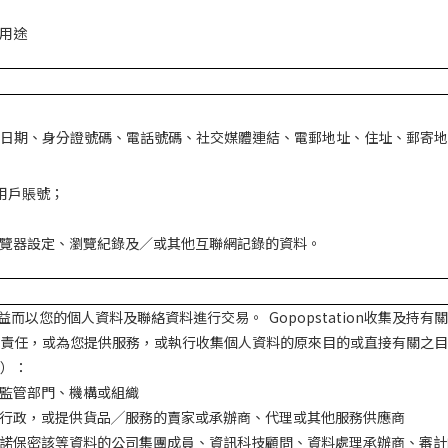
用途
日期、身分證號碼、電話號碼、社交媒體連結、電郵地址、住址、郵寄地
用戶賬號；
覽器設定、瀏覽紀錄及／或其他互聯網記錄的資料。
益而以您的個人資料及聯絡資料進行交易。
Gopopstation
收集及持有關
責任，或為您提供服務，或執行收集個人資料的原來目的或直接有關之目
）：
監管部門、機構或組織
行政，或提供貨品╱服務的賣家或承辦商、代理或其他服務供應商
諾保密該等資料的公司集團成員、資訊科技顧問、資料處理承辦商、審計