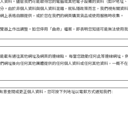
人資料。儘管我們可能取得您的電腦或其他電子設備的資料（如
IP
地址、
分。由於非個人資料與個人資料混雜，就私隱政策而言，我們視有關資料
網上表格自願提供，或於您在我們的網頁購買貨品或使用服務時收集。
覽器上作出調整。如您停用「曲奇」檔案，即表明您知道可能無法使用我
能載有通往其他網址及網頁的連線點。 每當您啟動任何此等連線網址，
們網址後向任何其他團體提供的任何個人資料或任何其他資料，一概不在
有意查閱或更正個人資料，您可按下列地址以電郵方式通知我們
: