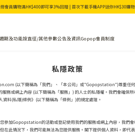
冊會員購物滿HK$400即可享3%回贈 | 首次下載手機APP送你HK$30購
週期及功能
按直徑/其他參數
公告及資訊
Gopop會員制度
私隱政策
on.com (
以下簡稱為「我們」、「本公司」或
"Gopopstation")
尊重任
的服務或網上內容
(
以下簡稱為「服務」
)
的人士的私隱權。我們會確保所
人資料
(
私隱
)
條例》
(
以下簡稱為「條例」
)
的規定處理。
您參加
Gopopstation
的活動或登記使用我們的服務或網上內容，我們會
但在此情況下，我們可能無法為您提供服務。閣下提供個人資料，即代表