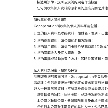
按適用法律、規則及規例的規定作出披露
任何與收集個人資料的原來目的直接有關之其他
所收集的個人資料類別
Gopopstation
所收集的個人資料可能包括：
1.
您的個人資料及聯絡資料，如姓名、性別、出生
2.
您的商業資料，如公司的名稱及職銜；
3.
您的賬戶資料，如信用卡賬戶號碼首尾
4
位數或
4.
您的家庭收入及個人興趣；及
5.
您的電腦或移動裝置
IP
地址、即時位置資料、瀏
個人資料之保密、披露及保安
除非取得您的書面同意，
Gopopstation
不會為得
密處理；但若需要按法例的規定或要求而履行法律
述人士披露該等資料（不論其身處香港或香港境外
具管轄權的法院、執法機關、或其他政府法定或
本公司之聯繫公司、參與服務銷售及市場推廣或
任何對本公司有保密責任的其他人士，包括已承