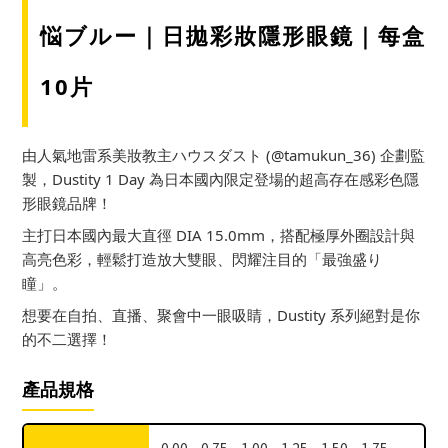
悩ブルー｜日拋彩妝隱形眼鏡｜每盒
10片
由人氣地雷系美妝教主ハウスダスト (@tamukun_36) 企劃監
製，Dustity 1 Day 為日本國內限定登場的超高存在感彩色隱
形眼鏡品牌！
主打日本國內最大直徑 DIA 15.0mm，搭配極厚外圈設計與
高亮色彩，輕鬆打造放大雙眼、閃耀注目的「最強盛り
瞳」。
想要在自拍、直播、聚會中一眼吸睛，Dustity 系列絕對是你
的不二選擇！
產品規格