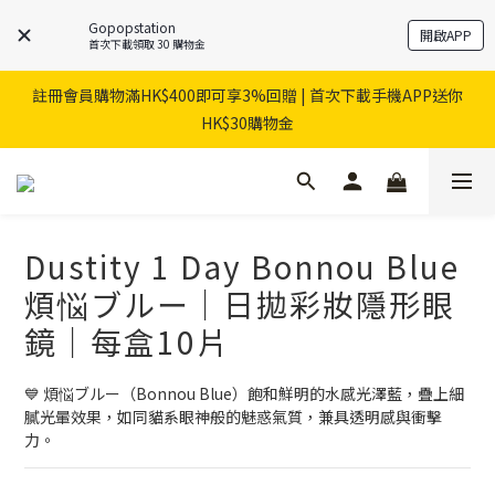
Gopopstation
開啟APP
首次下載領取 30 購物金
註冊會員購物滿HK$400即可享3%回贈 | 首次下載手機APP送你
HK$30購物金
Dustity 1 Day Bonnou Blue
煩悩ブルー｜日拋彩妝隱形眼
鏡｜每盒10片
💙 煩悩ブルー（Bonnou Blue）飽和鮮明的水感光澤藍，疊上細
膩光暈效果，如同貓系眼神般的魅惑氣質，兼具透明感與衝擊
力。