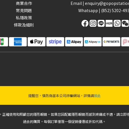
商業合作
Email |
enquiry@gopopstatio
常見問題
Whatsapp |
(852) 5202-49
私隱政策
條款及細則
提醒您，慎防偽冒本公司詐騙網站，詳情請
按此
，正確使用和照顧您的隱形眼鏡。如果您因配戴隱形眼鏡而感到疼痛或不適，請立即
過去的購買。每個訂單僅限一個促銷優惠或折扣代碼。