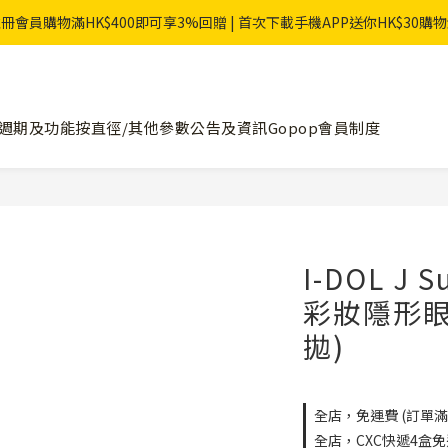
冊會員購物滿HK$400即可享3%回贈 | 首次下載手機APP送你HK$30購
週期及功能
按直徑/其他參數
公告及資訊
Gopop會員制度
I-DOL J 
彩妝隱形眼
拋)
全店，免運費 (訂單滿$
全店，CXC快遞4盒