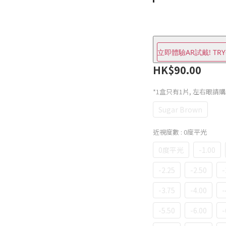
立即體驗AR試戴! TRY
HK$90.00
*1盒只有1片, 左右眼請
Sugar Brown
近視度數
: 0度平光
0度平光
-1.00
-2.25
-2.50
-
-3.75
-4.00
-
-5.50
-6.00
-