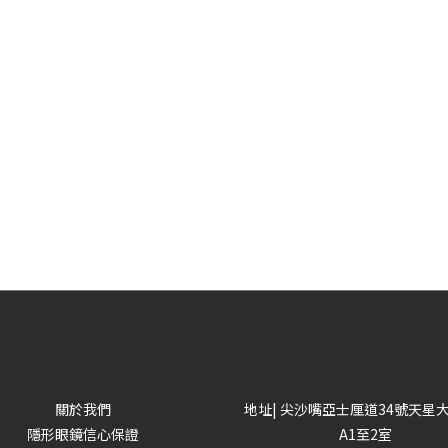
關於我們
地址| 尖沙嘴亞士厘道34號天星
隱形眼鏡信心保證
A1至2室