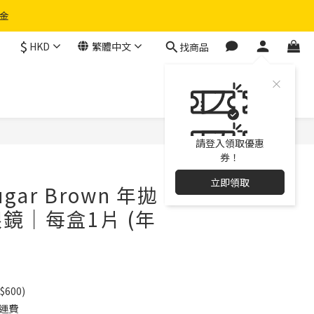
物金
$
HKD
繁體中文
找商品
請登入領取優惠
券！
立即領取
Sugar Brown 年拋
鏡｜每盒1片 (年
600)
免運費