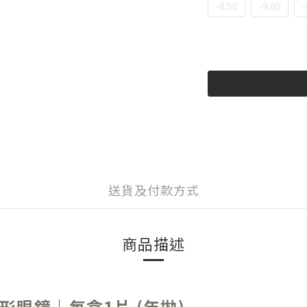
-8.50
-9.00
-
送貨及付款方式
商品描述
彩妝隱形眼鏡｜每盒1片 (年拋)