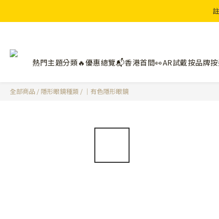
註
熱門主題分類🔥
優惠總覽📬
香港首間👀AR試戴
按品牌
按
全部商品
/
隱形眼鏡種類
/
｜有色隱形眼鏡