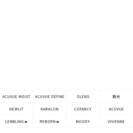
ACUVUE MOIST
ACUVUE DEFINE
OLENS
散光
DEWLIT
KARACON
COFANCY
ACUVUE
LENBLING🔥
REBORN🔥
MOODY
VIVIENNE