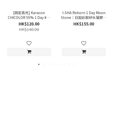
[固定高光] Karacon
I-SHA Reborn 1 Day Moon
CHICOLOR 55% 1 Day #42
Stone｜日拋彩妝矽水凝膠隱
Moony Gray 月影灰｜日拋彩
形眼鏡｜每盒10片
HK$120.00
HK$155.00
妝隱形眼鏡｜每盒10片
HK$140.00