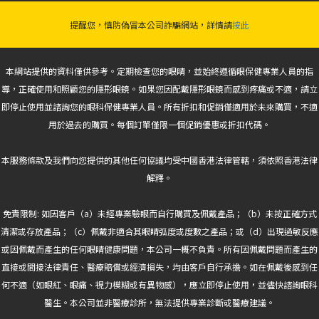
提醒您，慎防偽冒本公司詐騙網站，詳情請
按此
本網站提供的資料僅供參考。定期檢查您的眼睛，並始終遵循眼保健專業人員的指
導，正確使用和照顧您的隱形眼鏡。如果您因配戴隱形眼鏡而感到疼痛或不適，請立
即停止使用並諮詢您的眼科保健專業人員。所有折扣和促銷僅適用於未來購買，不適
用於過去的購買。每個訂單僅限一個促銷優惠或折扣代碼。
本服務條款及我們向您提供的其他任何協議均受中國香港法律管轄，須依照香港法律
解釋。
免責限制: 如因客戶（a）未經專業驗眼而自行購買及佩戴產品；（b）未按正確方式
清潔或存放產品；（c）佩戴非適合其眼睛弧度或度數之產品；或（d）出現過敏反應
或因佩戴而產生的任何眼睛健康問題，本公司一概不負責。所有因佩戴問題而產生的
直接或間接法律責任、醫療賠償或經濟損失，均由客戶自行承擔。如在佩戴後感到任
何不適（如眼紅、眼痛、視力模糊或有異物感），應立即停止使用，並儘快諮詢眼科
醫生。本公司並非醫療診所，無法提供專業診斷或醫療建議。