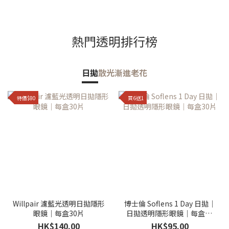
熱門透明排行榜
日拋
散光
漸進老花
特價$80
買6送1
Willpair 濾藍光透明日拋隱形
博士倫 Soflens 1 Day 日拋｜
眼鏡｜每盒30片
日拋透明隱形眼鏡｜每盒30
片
HK$140.00
HK$95.00