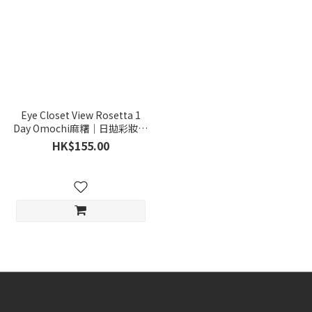
Eye Closet View Rosetta 1
Day Omochi麻糬｜日拋彩妝隱
形眼鏡｜每盒10片
HK$155.00