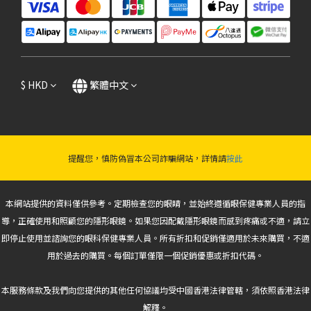
$
HKD
繁體中文
提醒您，慎防偽冒本公司詐騙網站，詳情請
按此
本網站提供的資料僅供參考。定期檢查您的眼睛，並始終遵循眼保健專業人員的指
導，正確使用和照顧您的隱形眼鏡。如果您因配戴隱形眼鏡而感到疼痛或不適，請立
即停止使用並諮詢您的眼科保健專業人員。所有折扣和促銷僅適用於未來購買，不適
用於過去的購買。每個訂單僅限一個促銷優惠或折扣代碼。
本服務條款及我們向您提供的其他任何協議均受中國香港法律管轄，須依照香港法律
解釋。