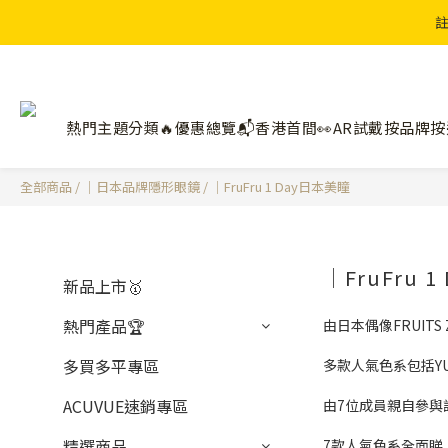
註
熱門主題分類🔥
優惠總覽📬
香港首間👀AR試戴
按品牌
按
全部商品
/
｜日本品牌隱形眼鏡
/
｜FruFru 1 Day日本美瞳
｜FruFru 
新品上市🥇
熱門產品🏆
由日本偶像FRUIT
多買多平專區
多款人氣色系包括YUI
ACUVUE速銷專區
由7位成員親自參與
精選商品
7款人氣色系全面睇