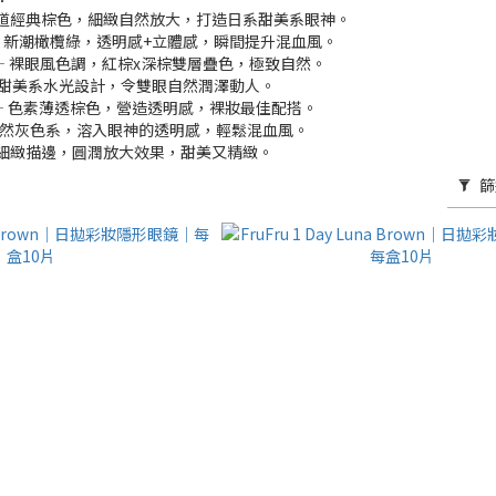
n — 王道經典棕色，細緻自然放大，打造日系甜美系眼神。
live — 新潮橄欖綠，透明感+立體感，瞬間提升混血風。
own — 裸眼風色調，紅棕x深棕雙層疊色，極致自然。
wn — 甜美系水光設計，令雙眼自然潤澤動人。
own — 色素薄透棕色，營造透明感，裸妝最佳配搭。
y — 自然灰色系，溶入眼神的透明感，輕鬆混血風。
n — 細緻描邊，圓潤放大效果，甜美又精緻。
篩