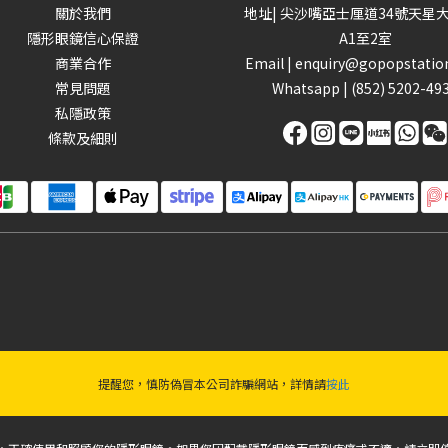
關於我們
地址| 尖沙嘴亞士厘道34號天星
隱形眼鏡信心保證
A1至2室
商業合作
Email |
enquiry@gopopstatio
常見問題
Whatsapp |
(852) 5202-49
私隱政策
條款及細則
提醒您，慎防偽冒本公司詐騙網站，詳情請
按此