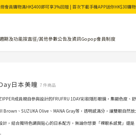
冊會員購物滿HK$400即可享3%回贈 | 首次下載手機APP送你HK$30購
週期及功能
按直徑/其他參數
公告及資訊
Gopop會員制度
1 Day日本美瞳
7 件商品
S ZIPPER成員親自參與設計的FRUFRU 1DAY彩妝隱形眼鏡，集顯色
 Brown、SUZUKA Olive、MANA Gray等，透明感滿分，讓雙
設計，結合獨特色調與貼心的日系配方，無論你想要「裸眼系感覺」還是「顯
：