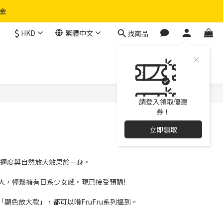
物金
$
HKD
繁體中文
找商品
請登入領取優惠
券！
立即領取
度、舒適度與自然放大效果於一身。
眼自然放大，輕鬆擁有日系少女感。現已接受預購!
色放大款」，都可以喺FruFru系列搵到。