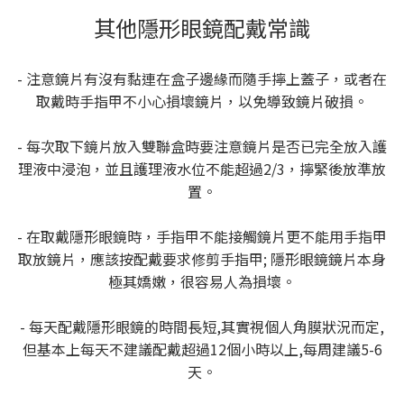
其他隱形眼鏡配戴常識
- 注意鏡片有沒有黏連在盒子邊緣而隨手擰上蓋子，或者在
取戴時手指甲不小心損壞鏡片，以免導致鏡片破損。
- 每次取下鏡片放入雙聯盒時要注意鏡片是否已完全放入護
理液中浸泡，並且護理液水位不能超過2/3，擰緊後放準放
置。
- 在取戴隱形眼鏡時，手指甲不能接觸鏡片更不能用手指甲
取放鏡片，應該按配戴要求修剪手指甲; 隱形眼鏡鏡片本身
極其嬌嫩，很容易人為損壞。
- 每天配戴隱形眼鏡的時間長短,其實視個人角膜狀況而定,
但基本上每天不建議配戴超過12個小時以上,每周建議5-6
天。