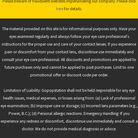
Please beware of fraudulent websites impersonating our company. Please click
here
for details.
The material provided on this site is for informational purposes only. Have your
eyes examined regularly and always follow your eye care professional's
instructions for the proper use and care of your contact lenses. If you experience
pain or discomfort from your contact lens, discontinue use immediately and
consult your eye care professional. All discounts and promotions are applied to
future purchases only and cannot be applied to past purchases. Limit to one
promotional offer or discount code per order.
Limitation of Liability: Gopopstation shall not be held responsible for any eye
health issues, medical expenses, or losses arising from: (a) Lack of professional
eye examination; (b) Improper care or storage; (c) Incorrect lens parameters (e.g.,
Power, B.C.); (d) Personal allergic reactions. Emergency Handling: If you
experience any redness or discomfort, discontinue use immediately and consult a
doctor. We do not provide medical diagnosis or advice.