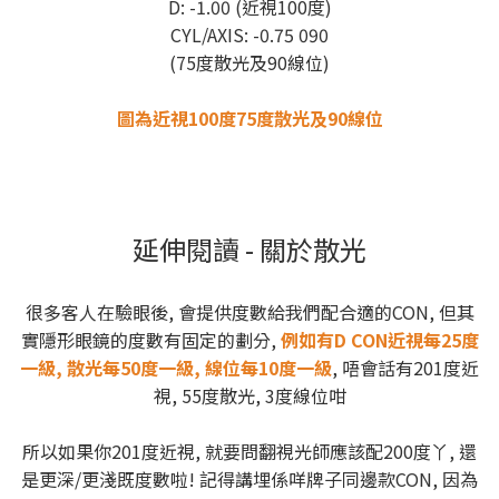
D: -1.00 (近視100度)
CYL/AXIS: -0.75 090
(75度散光及90線位)
圖為近視100度75度散光及90線位
延伸閱讀 - 關於散光
很多客人在驗眼後, 會提供度數給我們配合適的CON, 但其
實隱形眼鏡的度數有固定的劃分,
例如有D CON近視每25度
一級, 散光每50度一級, 線位每10度一級
, 唔會話有201度近
視, 55度散光, 3度線位咁
所以如果你201度近視, 就要問翻視光師應該配200度丫, 還
是更深/更淺既度數啦! 記得講埋係咩牌子同邊款CON, 因為