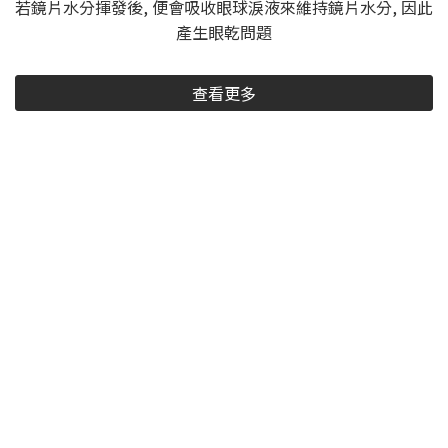
若鏡片水分揮發後, 便會吸收眼球淚液來維持鏡片水分, 因此
產生眼乾問題
查看更多