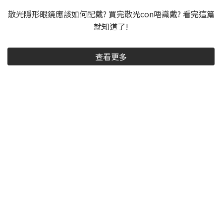
散光隱形眼鏡應該如何配戴? 買完散光con唔識戴? 看完這篇
就知道了!
查看更多