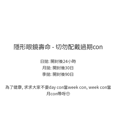
隱形眼鏡壽命 - 切勿配戴過期con
日拋: 開封後24小時
月拋: 開封後30日
季拋: 開封後90日
為了健康, 求求大家不要day con當week con, week con當
月con帶呀🥺