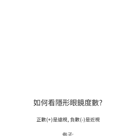
如何看隱形眼鏡度數?
正數(+)是遠視, 負數(-)是近視
例子: