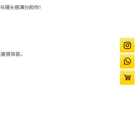
感与镜头感满分的你！
无害感妆容。
。