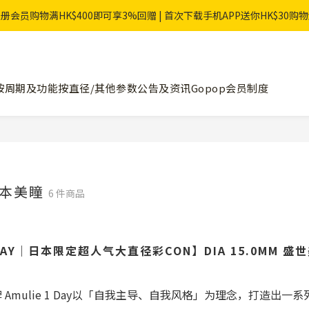
册会员购物满HK$400即可享3%回赠 | 首次下载手机APP送你HK$30购
按周期及功能
按直径/其他参数
公告及资讯
Gopop会员制度
日本美瞳
6 件商品
1 DAY｜日本限定超人气大直径彩CON】DIA 15.0MM 
 Amulie 1 Day以「自我主导、自我风格」为理念，打造