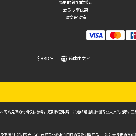
隐形眼镜配戴常识
会员专享优惠
价格 (HK$)
退换货政策
~
$
HKD
简体中文
本网站提供的材料仅供参考。定期检查眼睛，并始终遵循眼保健专业人员的指示，正
免责限制: 如因客户（a）未经专业验眼而自行购买及佩戴产品；（b）未按正确方