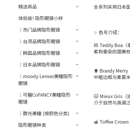
精选商品
全系列采用日本国
体验装! 隐形眼镜小样
｜热门品牌隐形眼镜
✨ 色号介绍：
｜台湾品牌隐形眼镜
🧸 Teddy Bo
柔和晕染的甜美
｜韩国品牌隐形眼镜
｜日本品牌隐形眼镜
🐥 Brandy M
｜moody Lenses美瞳隐形
中粗边框与柔雾
眼镜
｜可糖CoFANCY美瞳隐形
🐱 Mieux Gri
眼镜
介于自然与高调
｜散光美瞳 (按颜色分类)
🍯 Toffee Cr
隐形眼镜种类