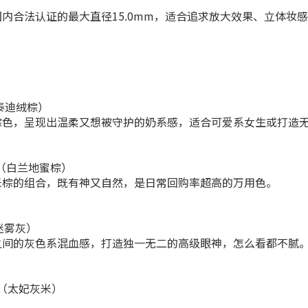
内合法认证的最大直径15.0mm，适合追求放大效果、立体妆
a（泰迪绒棕）
棕色，呈现出温柔又想被守护的奶系感，适合可爱系女生或打造
erry（白兰地蜜棕）
米棕的组合，既有神又自然，是日常回购率超高的万用色。
s（迷雾灰）
之间的灰色系混血感，打造独一无二的高级眼神，怎么看都不腻
own（太妃灰米）