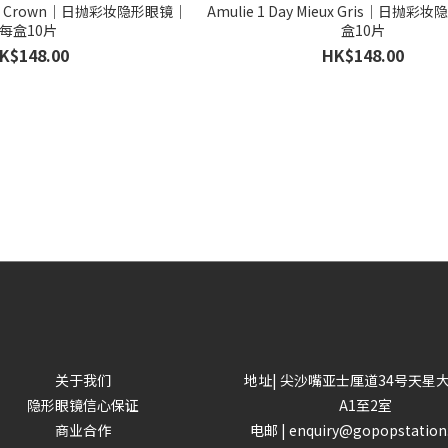
offee Crown｜日抛彩妆隐形眼镜｜
Amulie 1 Day Mieux Gris｜日抛
每盒10片
盒10片
K$148.00
HK$148.00
关于我们
地址| 尖沙嘴亚士厘道34号天星
隐形眼镜信心保证
A1至2室
商业合作
电邮 | enquiry@gopopstatio