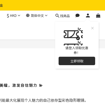
物金
$
HKD
简体中文
找商品
请登入领取优惠
券！
立即领取
盛世美瞳，激发自信魅力 💫
出一系列能最大化展现个人魅力的自己依存型彩色隐形眼镜。