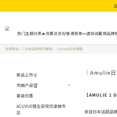
注
热门主题分类🔥
优惠总览📪
香港首家👀虚拟试戴
按品牌
全部商品
/
｜日本品牌隐形眼镜
/
｜Amulie日本美瞳
｜Amulie
新品上市🥇
热销产品🏆
【AMULIE 
套装优惠
ACUVUE强生安视优速销专
来自日本话题品牌
区