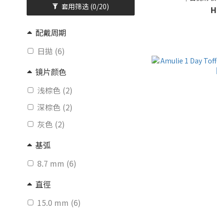
套用筛选
(0/20)
H
配戴周期
日拋 (6)
镜片颜色
浅棕色 (2)
深棕色 (2)
灰色 (2)
基弧
8.7 mm (6)
直徑
15.0 mm (6)