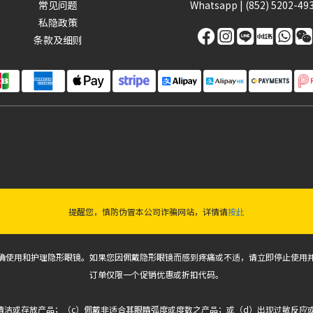
常见问题
Whatsapp |
(852) 5202-49
私隐政策
条款及细则
提醒您，慎防伪冒本公司诈骗网站，详情请
按此
确使用和护理隐形眼镜。如果您因佩戴隐形眼镜而感到疼痛或不适，请立即停止使用
订单仅限一个促销优惠或折扣代码。
式清洁或存放产品；（c）佩戴非适合其眼睛弧度或度数之产品；或（d）出现过敏反